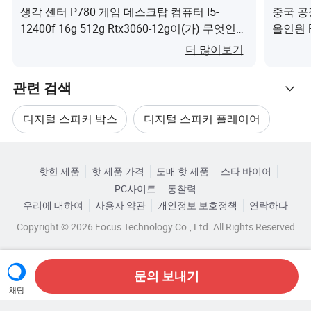
생각 센터 P780 게임 데스크탑 컴퓨터 I5-
중국 공장
12400f 16g 512g Rtx3060-12g이(가) 무엇인가
올인원 
요?
더 많이보기
관련 검색
디지털 스피커 박스
디지털 스피커 플레이어
카테고리로 찾아보기
블루투스 디지털 스피커
디지털 무선 스피커
핫한 제품
핫 제품 가격
도매 핫 제품
스타 바이어
PC사이트
통찰력
미니 디지털 오디오
디지털 오디오 카드
우리에 대하여
사용자 약관
개인정보 보호정책
연락하다
Copyright © 2026 Focus Technology Co., Ltd. All Rights Reserved
문의 보내기
채팅