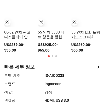
LCD 디스플레이
86-32 인치 광고
55 인치 3000 니
55 인치 LCD 토템
디스플레이 안드
트 창문을 향한
키오스크 터치 스
로이드 디지털 사
LCD 디스플레이
크린 디지털 사이
US$289.00-
US$925.00-
US$260.00-
이니지 실내 외부
화장품 가게 태양
니지 및 LCD 광고
335.00
965.00
300.00
터치 스크린 LCD
가시 광고 디지털
디스플레이 메뉴
디스플레이
사이니지
보드용
빠른 세부 정보
모델 번호.:
IS-AIOD238
브랜드:
Ingscreen
색깔:
검정
연결성:
HDMI, USB 3.0