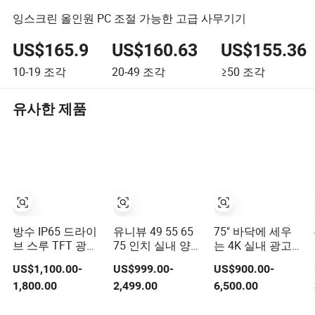
잉스크린 올인원 PC 조절 가능한 고급 사무기기
US$165.9
US$160.63
US$155.36
10-19
조각
20-49
조각
≥50
조각
유사한 제품
방수 IP65 드라이
유니뷰 49 55 65
75" 바닥에 세우
브 스루 TFT 광고
75 인치 실내 양면
는 4K 실내 광고
세그먼트 디지털
디지털 키오스크
LCD 디지털 사이
US$1,100.00-
US$999.00-
US$900.00-
사이니지 터치 스
LCD 디스플레이
니지 디스플레이
1,800.00
2,499.00
6,500.00
크린 그래픽 모듈
LCD 디지털 사이
쇼핑몰용
벽 외부 메뉴 간판
니지 키오스크