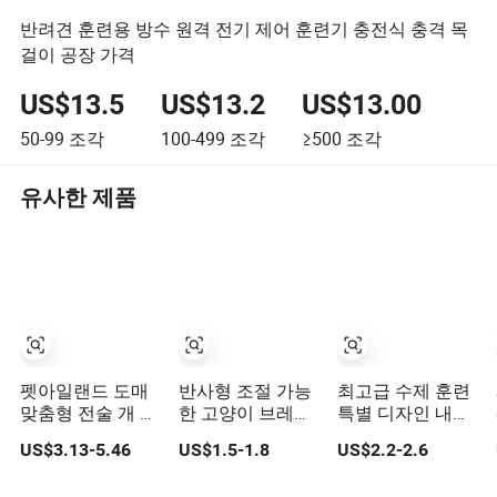
반려견 훈련용 방수 원격 전기 제어 훈련기 충전식 충격 목
걸이 공장 가격
US$13.5
US$13.2
US$13.00
50-99
조각
100-499
조각
≥500
조각
유사한 제품
펫아일랜드 도매
반사형 조절 가능
최고급 수제 훈련
맞춤형 전술 개 목
한 고양이 브레이
특별 디자인 내구
줄 핸들 포함 내구
크어웨이 목걸이
성 있는 조절 가능
US$3.13-5.46
US$1.5-1.8
US$2.2-2.6
성 조절 가능한 사
와 에어 태그 홀더
한 개인화된 부서
냥 스타일 애완동
질 수 있는 부드러