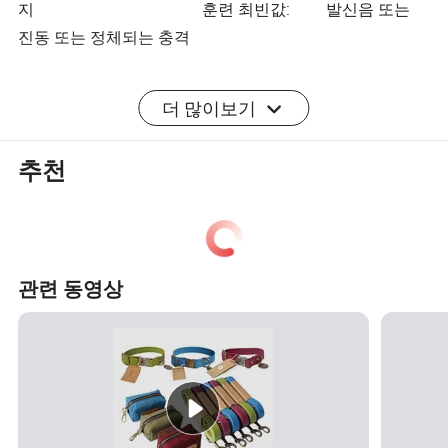
지 훈련 최빈값: 발신음 또는
진동 또는 정체되는 충격
먼 범위: 880 야드까지 (열려있는 분야에서)
더 많이보기
OEM: Accpet
추천
ODM: Accpet
포장 & 납품
단위 판매: 단 하나 품목
단 하나 포장 크기: 14.5X4.7X2.6 cm
관련 동영상
총중량: 0.300 kg
포장 유형: 안 단위 칼라 박스, 100 단위 또는 판지
리드타임:
1 -
101 -
501 -
양 (피스)
> 3000