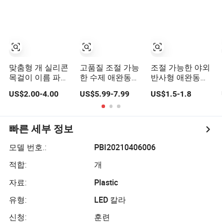
물 목줄 대형 개를
운 리트랙터블 에
위한 편안한 네오
어태그 개 목줄과
프렌 안감
릴리스 버클이 있
는 중형 반려견용
맞춤형 개 실리콘
고품질 조절 가능
조절 가능한 야외
목걸이 이름 파스
한 수제 애완동물
반사형 애완동물
텔 강아지 애완동
목걸이 에어 태그
위치 추적기 목걸
US$2.00-4.00
US$5.99-7.99
US$1.5-1.8
물 목걸이 방수 목
개 목걸이 GPS 추
이 고양이 목걸이
걸이
적 가죽 개 목걸이
빠른 세부 정보
모델 번호.:
PBI20210406006
적합:
개
자료:
Plastic
유형:
LED 칼라
신청:
훈련