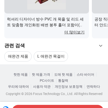
100
500
3000
Est. 시간
협상되기 위하
3
12
15
(일)
여
럭셔리 디자이너 방수 PVC 개 목줄 및 리드 세
공장 직
트 맞춤형 개인화된 배변 봉투 홀더 포함이(가)
터 안드
제품 설명
무엇인가요?
전화 분
더 많이보기
제품 이름
훈련 고리
관련 검색
OEM
Accpet
애완견 제품
L 애완견 목걸이
ODM
Accpet
관련 카테고리
애완견 액세서리
새 애완견 목걸이
개정 수준
99 수준은의 Sohck 진동한다
핫한 제품
핫 제품 가격
도매 핫 제품
스타 바이어
카테고리로 찾아보기
PC사이트
통찰력
사용법
개 Trainning
개 옷 애완동물 제품
애완견 목줄
우리에 대하여
사용자 약관
개인정보 보호정책
연락하다
방수
방수 고리
Copyright © 2026 Focus Technology Co., Ltd. All Rights Reserved
특징
Eco-Friendly, 구입하는