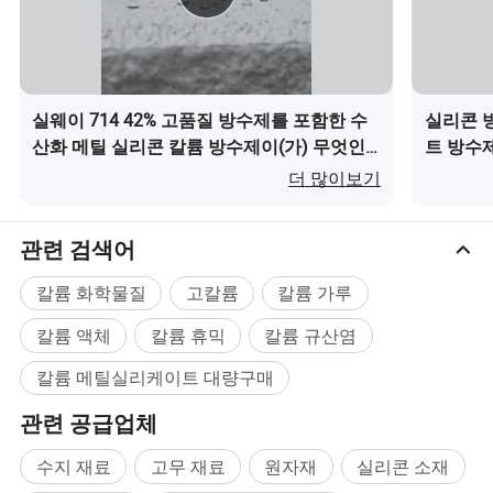
유지𝕩니다 기질
침투력과 통기성
실웨이 714 42% 고품질 방수제를 포함한 수
실리콘 
산화 메틸 실리콘 칼륨 방수제이(가) 무엇인
트 방수
VOC가 낮습니다
가요?
더 많이보기
불연성
관련 검색어
칼륨 화학물질
고칼륨
칼륨 가루
사용
칼륨 액체
칼륨 휴믹
칼륨 규산염
-- 공사 전에 흡수𝕠 수 있도록 기질 표면을 약간 적십
칼륨 메틸실리케이트 대량구매
니다.
관련 공급업체
수지 재료
고무 재료
원자재
실리콘 소재
시멘트 모르타르 준비 시 Silway 715 대 시멘트 질량