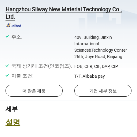
Hangzhou Silway New Material Technology Co.,
Ltd.
주소
:
409, Building, Jinxin
Intarnational
Science&Technology Conter
26th, Juye Road, Binjiang ...
국제 상거래 조건(인코텀즈)
:
FOB, CFR, CIF, DAP, CIP
지불 조건
:
T/T, Alibaba pay
더 많은 제품
기업 세부 정보
세부
설명