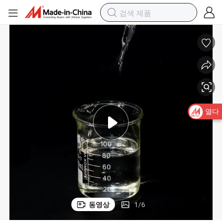
열다
동영상
1
/
6