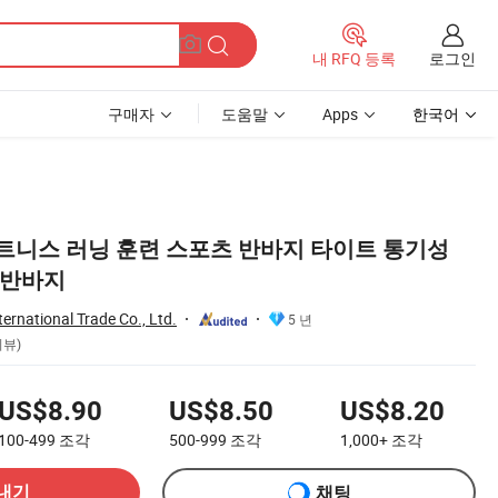
로그인
내 RFQ 등록
구매자
도움말
Apps
한국어
트니스 러닝 훈련 스포츠 반바지 타이트 통기성
 반바지
ternational Trade Co., Ltd.
5 년
리뷰)
US$8.90
US$8.50
US$8.20
100-499
조각
500-999
조각
1,000+
조각
내기
채팅