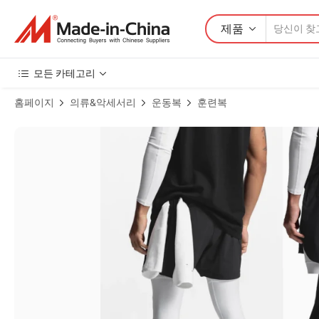
제품
모든 카테고리
홈페이지
의류&악세서리
운동복
훈련복
남성용 타이트 피트니스 러닝 훈련 스포츠 반바지 타이트 통기성 빠른 