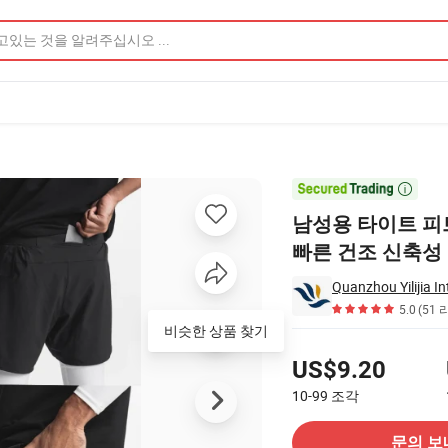
건조 신축성 반바지 제품 이미지

남성용 타이트 피
빠른 건조 신축성
Quanzhou Yilijia In
5.0
(51 
비슷한 상품 찾기
가격
US$9.20
10-99
조각
공급 업체에 문의
문의 보