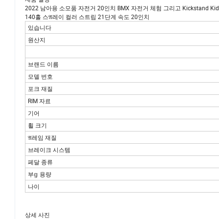
2022 남아용 소모품 자전거 20인치 BMX 자전거 체험 그리고 Kickstand Kids
140홀 스𝔄레이 컬러 스트립 21단계 속도 20인치
있습니다
원산지
브랜드 이름
모델 번호
포크 재질
RIM 자료
기어
휠 크기
𝔄레임 재질
브레이크 시스템
페달 종류
부𝕘 용량
나이
상세 사진