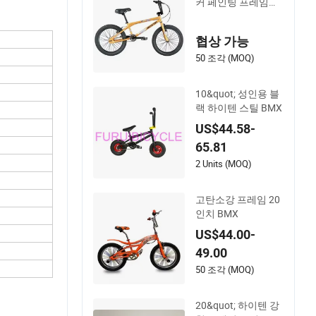
커 페인팅 프레임이
있는 BMX 프리스타
일 자전거
협상 가능
50 조각 (MOQ)
10&quot; 성인용 블
랙 하이텐 스틸 BMX
US$44.58-
65.81
2 Units (MOQ)
고탄소강 프레임 20
인치 BMX
US$44.00-
49.00
50 조각 (MOQ)
20&quot; 하이텐 강