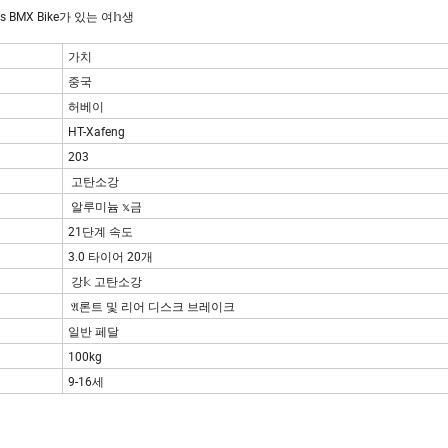
 BMX Bike가 있는 여𝕙생
가치
중국
허베이
HT-Xafeng
203
고탄소강
알루미늄 𝕩금
21단계 속도
3.0 타이어 20개
강𝕜 고탄소강
𝔄론트 및 리어 디스크 브레이크
일반 페달
100kg
9-16세