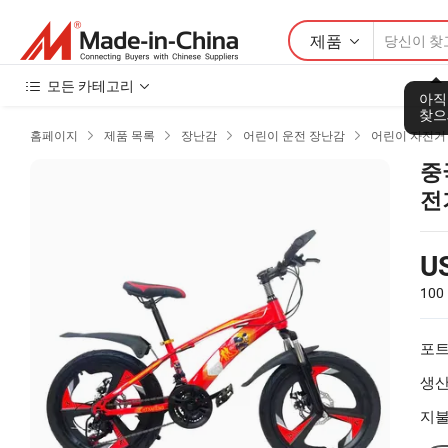
제품
모든 카테고리
아직
찾으
홈페이지
제품 목록
장난감
어린이 운전 장난감
어린이 자전거




중
전
U
100
포트
생산
지불