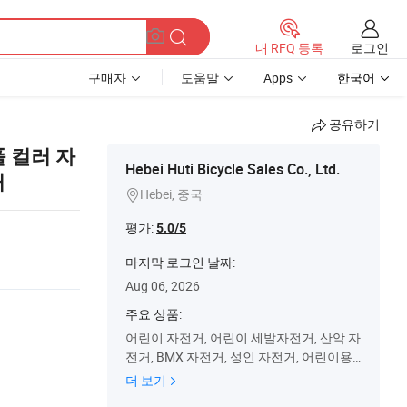
로그인
내 RFQ 등록
구매자
도움말
Apps
한국어
공유하기
풀 컬러 자
Hebei Huti Bicycle Sales Co., Ltd.
거
Hebei, 중국

평가:
5.0/5
마지막 로그인 날짜:
Aug 06, 2026
주요 상품:
어린이 자전거, 어린이 세발자전거, 산악 자
전거, BMX 자전거, 성인 자전거, 어린이용
자전거, 베이비 스윙 자동차, 어린이 밸런스
더 보기
바이크, 어린이용 스쿠터, 장난감 자동차