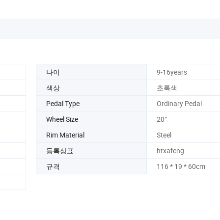
나이
9-16years
색상
초록색
Pedal Type
Ordinary Pedal
Wheel Size
20“
Rim Material
Steel
등록상표
htxafeng
규격
116 * 19 * 60cm