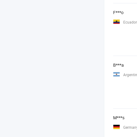
F***o
Ecuador
B***a
Argenti
M***s
German