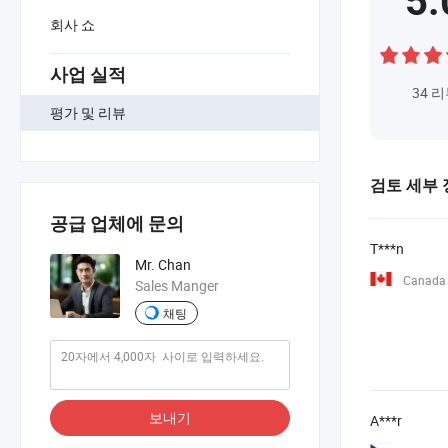
5.
회사 쇼
사업 실적
34
리
평가 및 리뷰
검토 세부 
공급 업체에 문의
T***n
Mr. Chan
Canada
Sales Manger
채팅
보내기
A***r