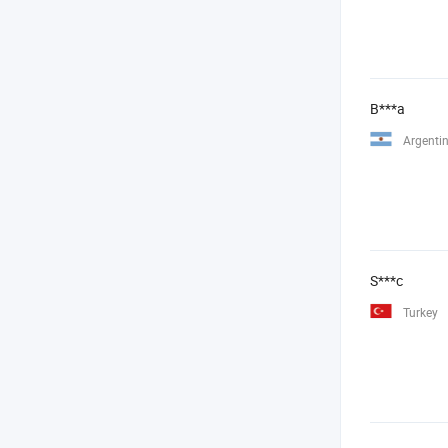
B***a
Argenti
S***c
Turkey