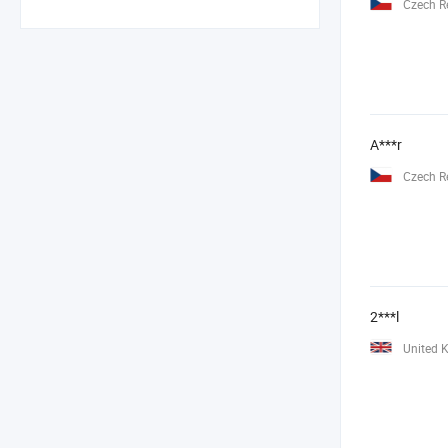
Czech R
A***r
Czech R
2***l
United 