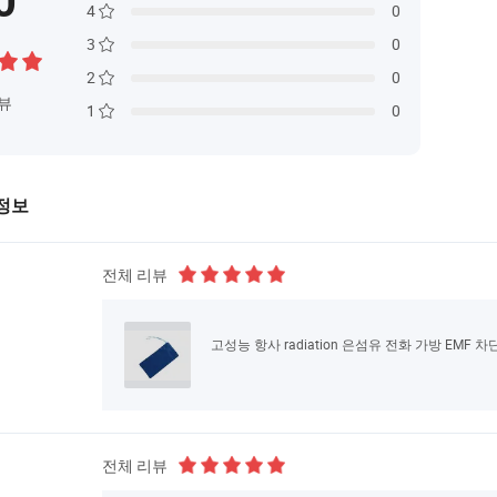
0
4
0
3
0
2
0
뷰
1
0
정보
전체 리뷰
고성능 항사 radiation 은섬유 전화 가방 EMF 차
전체 리뷰