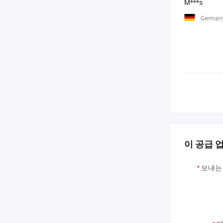
M***s
German
이 공급 
*
보내는 