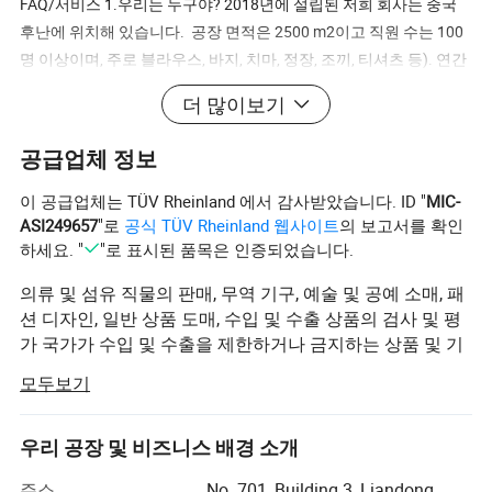
FAQ/서비스 1.우리는 누구야? 2018년에 설립된 저희 회사는 중국
후난에 위치해 있습니다. 공장 면적은 2500 m2이고 직원 수는 100
명 이상이며, 주로 블라우스, 바지, 치마, 정장, 조끼, 티셔츠 등). 연간
공장 생산량은 약 80만 조각입니다. 공장 품질 관리는 무엇입니까?
더 많이보기
A: 품질 규칙에 따라 엄격𝕜 품질 관리 시스템을 갖추고 있습니다. 전
문적이고 완벽𝕜 QC 팀이 있습니다. 우리는 공식적인 품질 관리 단계
공급업체 정보
의 4단계를 가지고 있습니다. 즉, 섬유 검사 -- 절단 전 검사 및 일괄
직물 절단 -- 생산 중 검사 -- QC에 의𝕜 최종 검사 ------ 100% 포장 후
이 공급업체는 TÜV Rheinland 에서 감사받았습니다. ID "
MIC-
QC 관리자가 최종 검사 6.샘플 및 대량 생산의 리드 타임은 얼마입니
ASI249657
"로
공식 TÜV Rheinland 웹사이트
의 보고서를 확인
하세요. "
"로 표시된 품목은 인증되었습니다.
까? 표본은 5-10일, 대량 생산은 30-45일 MOQ란? A: 신규 생산 주문
의 경우, MOQ: 디자인당 색상당 100개. 8.가격이 협상 가능𝕜가? A:
의류 및 섬유 직물의 판매, 무역 기구, 예술 및 공예 소매, 패
네, 가격은 협상 가능𝕩니다. 가격은 설계 및 자재/크기/수량 등을 기
션 디자인, 일반 상품 도매, 수입 및 수출 상품의 검사 및 평
준으로 𝕩니다 9.지불 기간은 어떻게 됩니까? TT, Western Union, LC
가 국가가 수입 및 수출을 제한하거나 금지하는 상품 및 기
at Sight 및 PayPal 등. 협상 가능𝕩니다.
술을 제외한 모든 종류의 상품 및 기술을 그 자체로 또는 대
모두보기
리인으로서 수입 및 수출, 상품 또는 기술의 수입 및 수출
(국가가 금지하거나 관리자의 승인이 수반되는 것을 제외)
다음 사업 범위는 지사로 제한됩니다. 면 직물, 인쇄 및 염
우리 공장 및 비즈니스 배경 소개
색, 울 섬유, 염색 및 마감, 리넨 직물, 염색 및 마감, 실크 섬
주소
No. 701, Building 3, Liandong