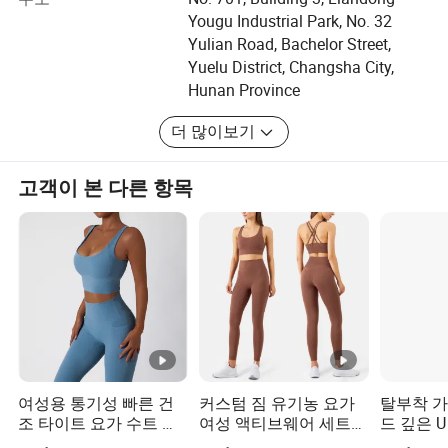
유, 염색, 염색, 직물, 염색, 뜨개질 또는 크로셰 직물, 염색,
Yougu Industrial Park, No. 32
면 가공, 의류 및 의복 제조 직물, 공장 및 원재료 생산.
Yulian Road, Bachelor Street,
우리는 린넨 / 비스코스 / 면 / 폴리에스테르 우븐 섬유, 주
Yuelu District, Changsha City,
로 바지 / 셔츠 / 스커트 / 드레스를 포함하는 캐주얼 옷을
Hunan Province
전문으로. 우리는 여성/남성/아이들이 입는 것을 한다. 100
더 많이보기
명의 직원을 위한 의복 공장이 있습니다. BSCI, GRS, 유럽
플레이스어 및 ISO9001을 보유하고 있습니다.
고객이 본 다른 항목
여성용 통기성 빠른 건
커스텀 짐 유기농 요가
탈부착 가
조 타이트 요가 수트 주
여성 액티브웨어 세트
드 깊은 
머니 패션 피트니스 러
운동복 피트니스 의류
어깨 끈 