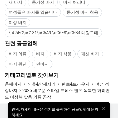
새 바지
통기성 바지
바지 허리띠
여성들은 바지를 입습니다
통기성 바지 착용
여성 바지
\uC5EC\uC131\uC6A9 \uC6E8\uC5B4 대량구매
관련 공급업체
바지 의류
바지
바지 착용
패션 바지
바지 원단
면바지
카테고리별로 찾아보기
홈페이지
의류&악세서리
팬츠&트라우저
여성 정
장바지
2025 새로운 스타일 드레스 팬츠 독특한 허리밴
드 여성복 맞춤 의류 공장
안녕
,
자세한 내용은 여기를 클릭하여 공급업체에 문의
핫한 제품
핫 제품 가격
도매 핫 제품
스타 바이어
하세요.