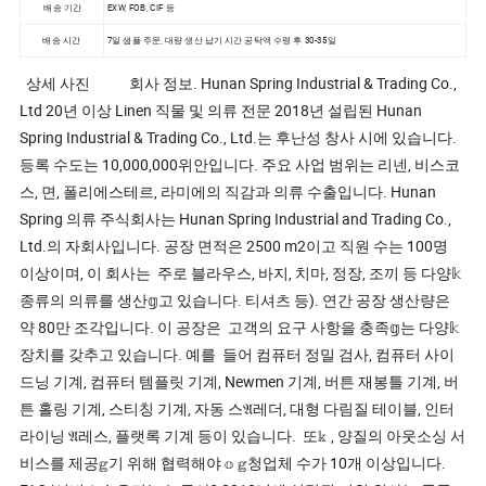
배송 기간
EXW, FOB, CIF 등
배송 시간
7일 샘플 주문, 대량 생산 납기 시간 공탁액 수령 후 30-35일
상세 사진 회사 정보. Hunan Spring Industrial & Trading Co.,
Ltd 20년 이상 Linen 직물 및 의류 전문 2018년 설립된 Hunan
Spring Industrial & Trading Co., Ltd.는 후난성 창사 시에 있습니다.
등록 수도는 10,000,000위안입니다. 주요 사업 범위는 리넨, 비스코
스, 면, 폴리에스테르, 라미에의 직감과 의류 수출입니다. Hunan
Spring 의류 주식회사는 Hunan Spring Industrial and Trading Co.,
Ltd.의 자회사입니다. 공장 면적은 2500 m2이고 직원 수는 100명
이상이며, 이 회사는 주로 블라우스, 바지, 치마, 정장, 조끼 등 다양𝕜
종류의 의류를 생산𝕘고 있습니다. 티셔츠 등). 연간 공장 생산량은
약 80만 조각입니다. 이 공장은 고객의 요구 사항을 충족𝕘는 다양𝕜
장치를 갖추고 있습니다. 예를 들어 컴퓨터 정밀 검사, 컴퓨터 사이
드닝 기계, 컴퓨터 템플릿 기계, Newmen 기계, 버튼 재봉틀 기계, 버
튼 홀링 기계, 스티칭 기계, 자동 스𝔄레더, 대형 다림질 테이블, 인터
라이닝 𝔄레스, 플랫록 기계 등이 있습니다. 또𝕜 , 양질의 아웃소싱 서
비스를 제공𝕘기 위해 협력해야 𝕠 𝕘청업체 수가 10개 이상입니다.