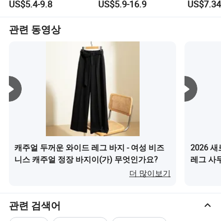
US$5.4-9.8
US$5.9-16.9
US$7.34
닝 수트 누드 체육관 스
스포츠웨어
요가 탑 
포츠웨어
관련 동영상
캐주얼 두꺼운 와이드 레그 바지 - 여성 비즈
2026
니스 캐주얼 정장 바지이(가) 무엇인가요?
레그 사
(가) 무
더 많이보기
관련 검색어