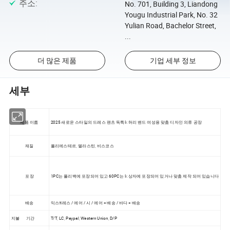
주소
:
No. 701, Building 3, Liandong
Yougu Industrial Park, No. 32
Yulian Road, Bachelor Street,
...
더 많은 제품
기업 세부 정보
세부
제품 이름
2025 새로운 스타일의 드레스 팬츠 독특𝕜 허리 밴드 여성용 맞춤 디자인 의류 공장
재질
폴리에스테르, 엘라스틴, 비스코스
포장
1PC는 폴리백에 포장되어 있고 60PC는 𝕜 상자에 포장되어 있거나 맞춤 제작 되어 있습니다
배송
익스𝔄레스 / 에어 / 시 / 에어 + 배송 / 바다 + 배송
지불 기간
T/T, LC, Paypal, Western Union, D/P