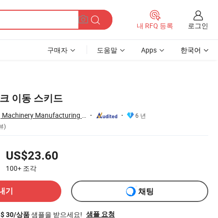
로그인
내 RFQ 등록
구매자
도움말
Apps
한국어
탱크 이동 스키드
Hebei Huiyu Lifting Machinery Manufacturing Co., Ltd.
6 년
뷰)
US$23.60
100+
조각
내기
채팅
샘플을 받으세요!
샘플 요청
S$ 30/상품