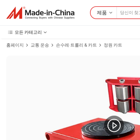
제품
모든 카테고리
홈페이지
교통 운송
손수레·트롤리 & 카트
정원 카트
중량 화물 운반 탱크 이동 스키드 제품 이미지