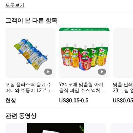
한 포장으로 전문화되어 있습니다. 또한 당사는 바ous 가방
모두보기
유형(지퍼 백, 드로스트링 백, 사이드 실링 백, 미들 실링 백
과 일부 특수 모양 백 등)을 제조합니다. 이 회사의 제품에
고객이 본 다른 항목
는 화장품, 식품, 의약품, 개인 용품 및 기타 관련 산업 전문
가 팀이 있습니다. 고객의 요청을 처리할 전문 팀이 있습니
다.
저희 팀은 광범위한 인쇄와 국제 무역 지식을 알고 있으며,
좋은 서비스를 제공할 수 있습니다.
장비:
현재 가장 진보된 생산 라인을 소개해 드리는데, 300, 000
수준의 환경 보호 장비, 10 컬러 코아우터 하이 사이드 에어
포장 플라스틱 음료 주
Yzc 도매 맞춤형 아기
맞춤 인쇄된 
머니와 주둥이 121° 고
음식 과일 주스 액체 화
28 그램
인쇄 기계 오초화 기계가 있습니다. 용매 ESS 라미네이션
온 스팀 및 끓이기
장품 음료 와인 리터트
어린이 안
기계, 밀봉 기계 및 다양한 백 제조 기계.
협상
US$0.05-0.5
US$0.05
플라스틱 포장 알루미늄
건조 꽃 
호일 스탠드업 스포우트
포장 지퍼
방문과 비즈니스 협력을 위한 삶의 모든 부분에서 비즈니
파우치
스탠드 업
관련 동영상
스 협력을 환영합니다!