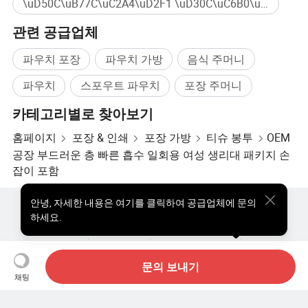
\uD50C\uB77C\uC2A4\uD2F1 \uD30C\uC6B0\uCE58 대량구매
관련 공급업체
파우치 포장
파우치 가방
음식 주머니
파우치
스포우트 파우치
포장 주머니
카테고리별로 찾아보기
홈페이지
포장 & 인쇄
포장 가방
티슈 봉투
OEM
공장 부드러운 층 빠른 흡수 일회용 여성 생리대 패키지 손
잡이 포함
안녕
,
자세한 내용은 여기를 클릭하여 공급업체에 문의
핫한 제품
핫 제품 가격
도매 핫 제품
스타 바이어
하세요.
PC사이트
통찰력
우리에 대하여
사용자 약관
개인정보 보호정책
연락하다
Copyright © 2026 Focus Technology Co., Ltd. All Rights Reserved
문의 보내기
채팅