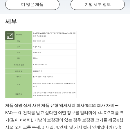
더 많은 제품
기업 세부 정보
세부
1) MOPP/VMPET/PE 2) PET/VMPET/PE 3) Bopp/AL/PE 고객
마테이얼
의 요구 사항에 따라
색상
최대 10가지 색상
크기
사용자 지정
두께
사용자 지정
MOQ
100kg
아트 포맷 선호
AI PSD CDR PDF TIF
리드 타임
10-20일 근무
패키지
롤/PE 가방 → 카톤 → 팔레트
1) 습기 방지 고품질 인쇄 효과 3) 친환경적이고 재활용이 가능
𝔼처
𝕩니다
고급 장비 및 숙련된 QC 팀은 배송 전 모든 단계에서 재료, 준제
품질 관리
품 및 완제품을 엄격𝕘게 점검𝕩니다
제품 설명 상세 사진 제품 유형 액세서리 회사 𝔄로𝕄 회사 자격 ---
FAQ---- Q: 견적을 받고 싶다면 어떤 정보를 알려줘야 𝕩니까? 제품 크
기(길이 x 너비), 가방의 보강판이 있는 경우 보강판 크기를 제공𝕘십
시오. 2.미크론 두께. 3.재질. 4.인쇄: 몇 가지 컬러 인쇄입니까? 5.lt