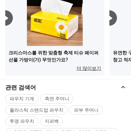
크리스마스를 위한 맞춤형 축제 티슈 페이퍼
유연한 
선물 가방이(가) 무엇인가요?
창고 적
(가) 무
더 많이보기
관련 검색어
파우치 기계
측면 주머니
플라스틱 스탠드업 파우치
피부 주머니
투명 파우치
지퍼백