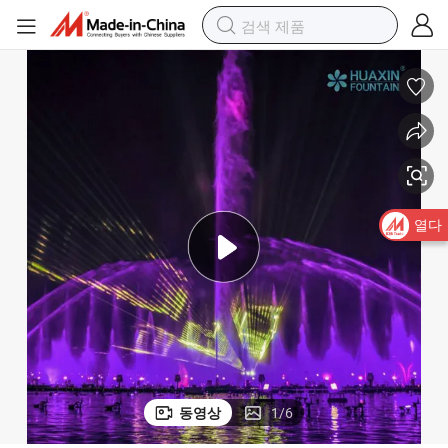
열다
동영상
1
/
6