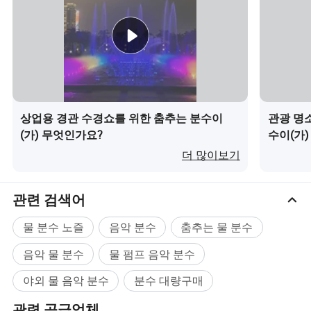
상업용 경관 수경쇼를 위한 춤추는 분수이
관광 명
(가) 무엇인가요?
수이(가
더 많이보기
관련 검색어
또한 개별 스프레이 노즐 제품도 제공합니다.
물 분수 노즐
음악 분수
춤추는 물 분수
회사 프로필
음악 물 분수
물 펌프 음악 분수
야외 물 음악 분수
분수 대량구매
관련 공급업체