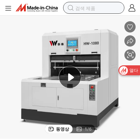
열다
동영상
1
/
6