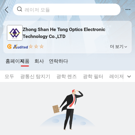
Zhong Shan He Tong Optics Electronic
Technology Co.,LTD
더 보기
홈페이지
제품
회사
연락하다
모두
광통신 탐지기
광학 렌즈
광학 필터
레이저 포