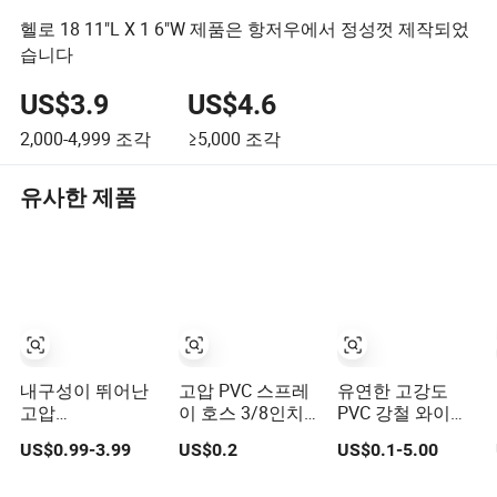
헬로 18 11"L X 1 6"W 제품은 항저우에서 정성껏 제작되었
습니다
US$3.9
US$4.6
2,000-4,999
조각
≥5,000
조각
유사한 제품
내구성이 뛰어난
고압 PVC 스프레
유연한 고강도
고압
이 호스 3/8인치,
PVC 강철 와이어
1.5/2/2.5/3/4inch
5/16인치 3/4인
보강 나선형 호스
US$0.99-3.99
US$0.2
US$0.1-5.00
PVC/TPU/고무 저
치 플렉시블 PVC
항성 유연한 물 레
섬유 보강 편조 물