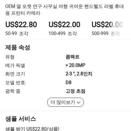
OEM 열 포켓 연구 사무실 여행 귀여운 핸드헬드 라벨 휴대
용 프린터 카메라
US$22.80
US$22.00
US$20.00
50-99
조각
100-499
조각
500-999
조각
제품 속성
유형
콤팩트
메가 픽셀
> 20.0MP
화면 크기
2-3 ", 2.8인치
모델 번호.
D8
광학 줌
고정 초점
더 많이보기
샘플 서비스
샘플 받기
US$22.80
/
상품
!