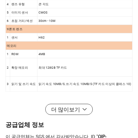
4
렌즈 유형
큰 각도
5
이미지 센서
CMOS
6
초점 거리/섹션
30cm - 10M
𝔄론트 렌즈
1
센서
H62
메모리
1
ROM
4MB
2
확장 메모리
최대 128GB TF 카드
3
읽기 및 쓰기 속도
읽기 속도 10MB/S, 쓰기 속도 10MB/S (TF 카드 이상의 클래스 10)
더 많이보기
배터리
1
배터리 유형
폴리머 배터리
2
배터리 용량
2200mAh/18650/3.7V/8.14Wh
3
대기 시간
종료 대기 시간은 약 3개월입니다
공급업체 정보
4
사진 시간
3.5H
5
녹화 시간
약 2H
6
충전 시간
약 3H
이 공급업체는 SGS 에서 감사받았습니다. ID "
QIP-