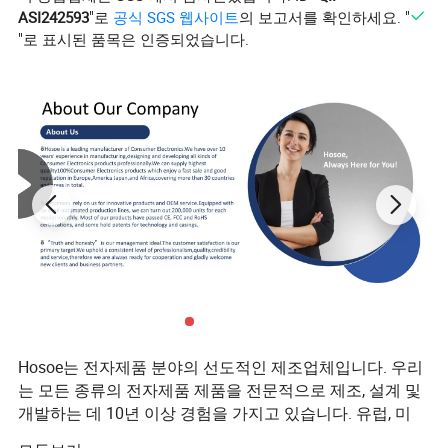
사양
ASI242593
"로
공식 SGS 웹사이트
의 보고서를 확인하세요. "
1
사진 번호
TF 카드 없이 약 70장의 사진을 지원𝕩니다 카드 없음 카드 없음
2
사진 형식
JPG
"로 표시된 품목은 인증되었습니다.
3
비디오 스토리지
TF 카드 지원
4
비디오 형식
30fps/AVI
용지를 인쇄𝕩니
5
57mm * 25mm 열전사 𝔄린터
다
6
인쇄 기능
네
7
MP3
네
8
비디오
AVI
3M(2048 * 1536)/5M(2592 * 1944)/8M(3264 * 2448)/10M(3648 * 2736)/20M(5120 * 3840)/25M(5856 x 4384)/30M (6368 x 4768)/48m(8000 x
9
이미지 크기
6000)
1
비디오 크기
720p(1280 * 720) / 1080p(1440 * 1080) / 1080FHD(1920 * 1080) / 2.5K UHD(2560 × 1440)
0
기능
1
언어 설정
영어, 일본어, 독일어, 중국어 간체, 중국어 번체, 𝔄랑스어, 이탈리아어, 스페인어, 𝕜국어, 러시아어.
2
날짜/시간
켜기/끄기
3
기본 설정
지원
4
인쇄 품질
높음/보통/낮음
5
인쇄 밀도
높음/보통/낮음
6
이미지 크기
3M, 5M, 8M, 10M, 20M, 25M, 30M, 48m
7
화면 보호기
꺼짐/1분/3분/5분
8
루𝔄 레코딩
꺼짐, 1분, 2분, 3분
9
사진 스티커
예(20개 모델)
1
자동 전원 끄기
꺼짐, 1분, 3분, 5분
0
1
Hosoe는 전자제품 분야의 선도적인 제조업체입니다. 우리
비디오 속도
보통/느림/빠름
1
1
는 모든 종류의 전자제품 제품을 전문적으로 제조, 설계 및
게임
3가지 모델
2
개발하는 데 10년 이상 경험을 가지고 있습니다. 유럽, 미
1
볼륨
0/1/2/3/4/5/6/7
3
국, 일본, 아프리카에서 30개국 및 전 지역에서 빠른 판매와