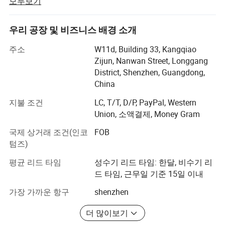
모두보기
사양
좋은 평판을 얻을 수 있는 100% 소비자 가전 제품을 공급합
니다.
1
OTG
지원
우리 공장 및 비즈니스 배경 소개
고객들은 혁신적인 제품과 OEM 서비스에 대해 우리를 신
2
USB 포트
C형
뢰합니다. 6개의 반자동 생산 라인을 갖춘 이 모델은 매월
주소
W11d, Building 33, Kangqiao
200만 대 씩 생산될 수 있습니다. 대부분의 당사 제품은 CE,
3
표시등
충전 중 켜짐, 완전히 충전됨 꺼짐. 2, 전원 표시등
Zijun, Nanwan Street, Longgang
FCC 및 RoHS 인증을 통과했으며, 일부 제품은 기술 및 케
District, Shenzhen, Guangdong,
4
경적
크기 1524 / 1W
이스에 대한 특허를 보유하고 있습니다.
China
5
플래시 램𝔄
지원
우리는 우리 고객이 우리의 성공에 열쇠라고 믿습니다. 따
지불 조건
LC, T/T, D/P, PayPal, Western
라서 당사는 고객의 특정 요구 사항에 맞는 맞춤형 솔루션
Union, 소액결제, Money Gram
6
보호
과충전 및 과전압 18V 보호
을 제공하기 위해 노력하고 있습니다. 당사의 전문 영업 팀
국제 상거래 조건(인코
FOB
7
충전 어댑터
5V/2A
은 항상 문의에 답변하고, 제품 추천 사항을 제공하며, 구매
텀즈)
프로세스의 모든 측면을 지원합니다. 또한 제품 보증, 수리
포장
서비스, 고객 피드백 처리 등 애프터세일즈 지원을 제공하
평균 리드 타임
성수기 리드 타임: 한달, 비수기 리
1
포장 목록
카메라 * 1, 인쇄 용지 * 3, 랜야드 * 1, USB 케이블 * 1, 사용 설명서 * 1.
여 고객 만족도를 완벽하게 보장합니다.
드 타임, 근무일 기준 15일 이내
2
있습니다
0.46kg/PC
끊임없이 진화하는 비즈니스 환경에서, 우리는 혁신을 위해
가장 가까운 항구
shenzhen
3
상자 크기
160 * 128 * 68mm
노력합니다. 우리는 연구 개발에 투자하여 시장 경쟁에서
4
상자 크기
53 * 34 * 37cm
더 많이보기
앞서 나가면서 새롭고 개선된 제품을 시장에 선보입니다.