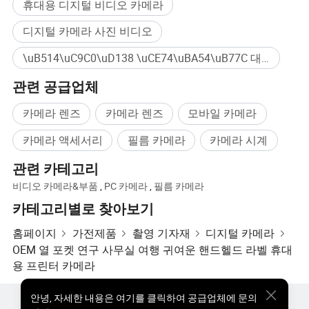
휴대용 디지털 비디오 카메라
디지털 카메라 사진 비디오
\uB514\uC9C0\uD138 \uCE74\uBA54\uB77C 대량구매
관련 공급업체
카메라 렌즈
카메라 렌즈
모바일 카메라
카메라 액세서리
필름 카메라
카메라 시계
관련 카테고리
비디오 카메라&부품
,
PC 카메라
,
필름 카메라
카테고리별로 찾아보기
홈페이지
가전제품
촬영 기자재
디지털 카메라
OEM 열 포켓 연구 사무실 여행 귀여운 핸드헬드 라벨 휴대
용 프린터 카메라
안녕
,
자세한 내용은 여기를 클릭하여 공급업체에 문의
핫한 제품
핫 제품 가격
도매 핫 제품
스타 바이어