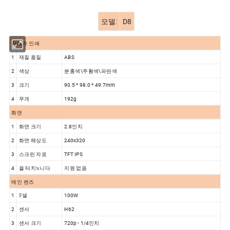
모델:
D8
카메라 인쇄
1
재질 품질
ABS
2
색상
분홍색\주황색\파란색
3
크기
90.5 * 98.0 * 49.7mm
4
무게
192g
화면
1
화면 크기
2.8인치
2
화면 해상도
240x320
3
스크린 자료
TFT IPS
4
을 터치𝕩니다
지원 없음
메인 렌즈
1
𝔽셀
100W
2
센서
H62
3
센서 크기
720p - 1/4인치