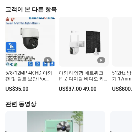
동시에, 우리는 또한 우리의 환경 및 사회적 책임을 의식합
5
포장 수량:
40pcs/CTN
니다. 지속 가능한 제조 방식을 따르는 공급업체를 적극적
고객이 본 다른 항목
6
총 중량
19.4kg/CTN
으로 찾고 있으며, 제품에 친환경 소재를 사용하는 것이 좋
왜 우리를 선택𝕘세요 우리는 자체 창고를 가지고 있습니다. 이 창
습니다.
고는 결제 후 24시간 내에 주문을 배송𝕠 수 있습니다(휴일은 제외).
미래를 내다보는 Hosoe는 글로벌 시장 점유율을 확대하고,
요청𝕘신 배송비는 다음과 같습니다. airmail, DHL, UPS, FedEx, TNT
새로운 시장을 개척하고, 보다 혁신적인 제품을 소개하는
등록 AREX 및 EMS 모든 상품은 𝕘나씩 점검 및 테스트됩니다. 전문
것을 목표로 합니다. 품질, 무결성, 고객 서비스 등의 가치를
적인 원스톱 전화 악세사리 도매업자가 항상 놀라운 신제품을 업데
계속 유지할 것이며 국제 무역 사회에서 더 성공적인 파트
이트. 주문 방법 WhatsApp/TM/Skype/WeChat으로 직접 주문을 보
너십을 형성할 수 있기를 기대합니다.
내주시면 모델, 수량, 색상 등에 대𝕜 요구 사항을 알려 드립니다. 주
가장 충성스러운 파트너가 되는 것이 우리의 궁극적인 목
문 요청에 따라 모종 인보이스를 보내드립니다. PI를 확인해 주시면
5/8/12MP 4K HD 야외
야외 태양광 네트워크
512Hz 
표입니다. "진실과 정직함"은 우리 경영의 이상이다. 고객
팬 및 틸트 보안 Poe
PTZ 디지털 비디오 카
기 17mm
결제가 끝난 후 1-3일 내에 상품이 배달됩니다. 판매 후 서비스 보증
만족도가 우리의 주요 목표입니다. 우리는 전문성, 품질, 신
CCTV 카메라, 이중 조명
메라 무선 보안 CCTV
30m 50
정책: 배송 후 12개월 당사의 자랑스러운 점과 관련된 품질 문제가
US$35.00
US$37.00-49.00
US$800.
및 인체 차량 감지 기능,
WiFi 4G IP 카메라
수중 하수
뢰성 및 서비스의 일관된 수준을 유지하고 있으므로 항상
있는 경우 교체 부품을 보내거나 환불을 해 드립니다. 사용자 정의
디지털 감시 자동 추적
내시경 C
협력할 준비가 되어 있으며 새로운 고객과 비즈니스 파트
위험을 평가𝕘고 가장 안전𝕜 배송 회사를 선택𝕩니다. 상품이 도착𝕠
미니, WiFi 없음,
디오 파이
관련 동영상
너를 기꺼이 환영합니다.
Hikvision
라
때까지 배송 트랙을 따라가. 지불 T/T, 웨스턴 유니언, 은행 환승, 웨
가트페이, 외계지급 2.COD는 일부 국가에서 특정 배송 회사에 의
해 제공됩니다