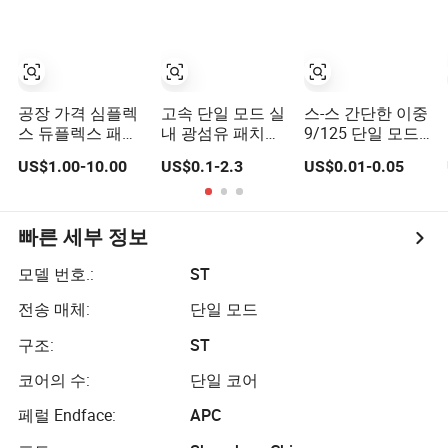
산업 체인
터미네이티드 스
플라이싱 FTTH
데이터통신 및
LAN WAN 통신 네
트워크
공장 가격 심플렉
고속 단일 모드 실
스-스 간단한 이중
스 듀플렉스 패치
내 광섬유 패치코
9/125 단일 모드
코드 SC LC FC St
드 광학
다중 모드
US$1.00-10.00
US$0.1-2.3
US$0.01-0.05
Sm Om1 Om2
2.0/3.0mm, 피그
Om3 Om4 Om5
테일 3meters 광
광섬유
섬유 패치 코드
빠른 세부 정보
모델 번호.:
ST
전송 매체:
단일 모드
구조:
ST
코어의 수:
단일 코어
페럴 Endface:
APC