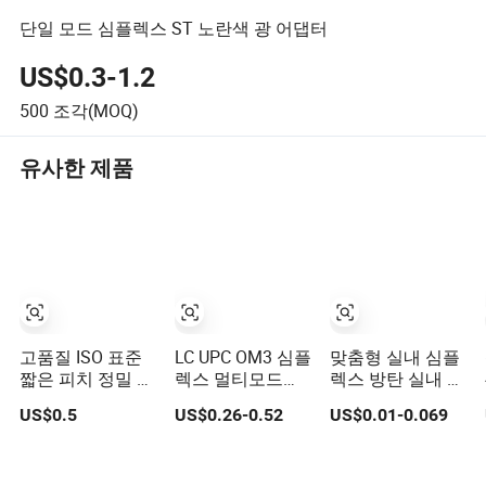
단일 모드 심플렉스 ST 노란색 광 어댑터
US$0.3-1.2
500
조각(MOQ)
유사한 제품
고품질 ISO 표준
LC UPC OM3 심플
맞춤형 실내 심플
짧은 피치 정밀 단
렉스 멀티모드
렉스 방탄 실내 다
일 하드웨어 오토
50/125μm 광섬
중 코어 섬유 광케
US$0.5
US$0.26-0.52
US$0.01-0.069
바이 산업 롤러 체
유 피그테일 타이
이블
인 (40-1, 50-1, 60-
트 버퍼 0.9mm 아
1, 08B-1, 10B-1)
쿠아 LSZH 프리