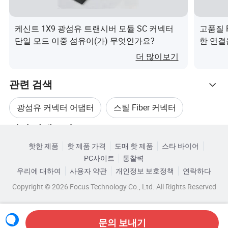
케신트 1X9 광섬유 트랜시버 모듈 SC 커넥터
고품질 
단일 모드 이중 섬유이(가) 무엇인가요?
한 연결을
더 많이보기
관련 검색
테스트 항목
(SM-9/125) UPC
(SM-9/125) APC
광섬유 커넥터 어댑터
스틸 Fiber 커넥터
삽입 손실
0.2dB 이하
0.2dB 이하
관련 카테고리
단순 섬유 광학
심플렉스 광섬유 커넥터
반환 손실
50dB 이상
60dB 이상
핫한 제품
핫 제품 가격
도매 핫 제품
스타 바이어
카테고리로 찾아보기
내구성 (500 매팅)
최대 0.1dB
PC사이트
통찰력
스틸 섬유 어댑터
우리에 대하여
사용자 약관
개인정보 보호정책
연락하다
인출력(g/f)
2.0N ~ 5.9N(200gf ~ 600gf)
Copyright © 2026 Focus Technology Co., Ltd. All Rights Reserved
스카트에서 스카트 섬유 광학 어댑터
보관 온도(ºC)
40~ 85세
문의 보내기