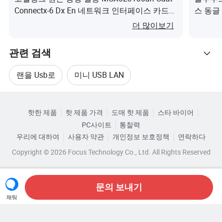
Connectx-6 Dx En 네트워크 인터페이스 카드
스 동글
이(가) 무엇인가요?
엇인가
더 많이보기
관련 검색
랜을 Usb로
미니 USB LAN
관련 카테고리
USB 네트워크 카드 어댑터
USB 랜 어댑터
핫한 제품
핫 제품 가격
도매 핫 제품
스타 바이어
카테고리로 찾아보기
PC사이트
통찰력
랜 USB 어댑터
Usb 랜 네트워크 어댑터
우리에 대하여
사용자 약관
개인정보 보호정책
연락하다
Copyright © 2026 Focus Technology Co., Ltd. All Rights Reserved
문의 보내기
채팅
아직도 찾고 계신가요? 더 검색해