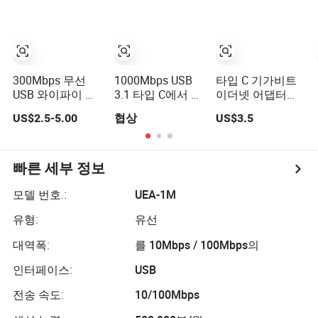
300Mbps 무선
1000Mbps USB
타입 C 기가비트
USB 와이파이 어
3.1 타입 C에서 기
이더넷 어댑터
댑터 2.4Ghz 랜 동
가비트 RJ45 이더
USB 3.1 네트워크
US$2.5-5.00
협상
US$3.5
글 PC AC 수신기
넷 LAN 네트워크
카드 RJ45 LAN
네트워크 카드
카드 어댑터
10/100/1000
LB-LINK WN351
Mbps 케이블
빠른 세부 정보
모델 번호.:
UEA-1M
유형:
유선
대역폭:
를 10Mbps / 100Mbps의
인터페이스:
USB
전송 속도:
10/100Mbps