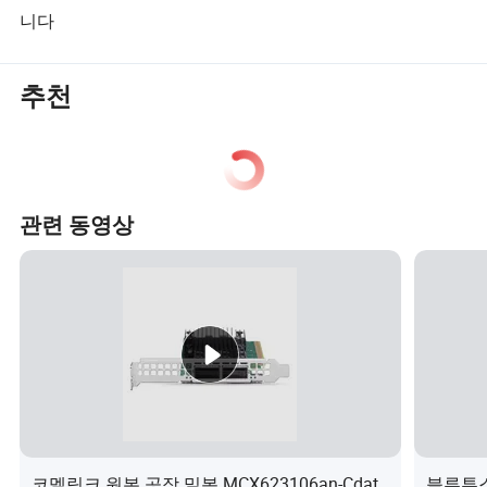
니다
추천
관련 동영상
코멜링크 원본 공장 밀봉 MCX623106an-Cdat
블루투스