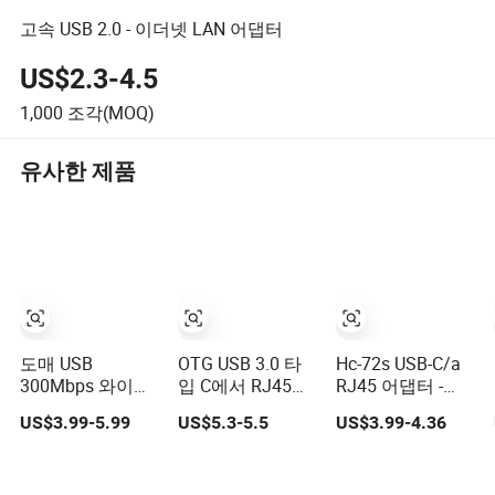
고속 USB 2.0 - 이더넷 LAN 어댑터
US$2.3-4.5
1,000
조각(MOQ)
유사한 제품
도매 USB
OTG USB 3.0 타
Hc-72s USB-C/a
300Mbps 와이파
입 C에서 RJ45
RJ45 어댑터 -
이 어댑터 동글 무
LAN 네트워크 어
100Mbps LAN 변
US$3.99-5.99
US$5.3-5.5
US$3.99-4.36
선 랜 인터넷 데스
댑터
환기, 노트북 전화
크탑 노트북 PC
태블릿용, 회색
LB-LINK WN351