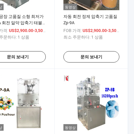
상
동영상
공장 고품질 소형 최저가
자동 회전 정제 압축기 고품질
9A 회전 알약 압축기 태블
Zp-9A
레스 기계
 가격:
/ 상품
FOB 가격:
/ 상
US$2,900.00-3,500.00
US$2,900.00-3,500.00
주문하다:
1 상품
최소 주문하다:
1 상품
문의 보내기
문의 보내기
상
동영상