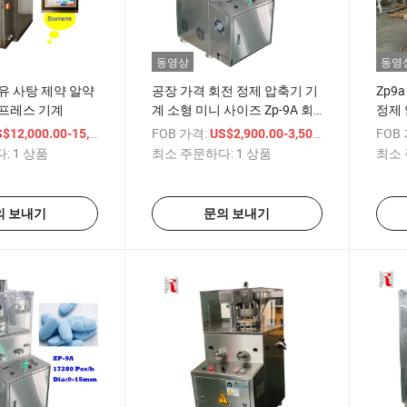
동영상
동영
유 사탕 제약 알약
공장 가격 회전 정제 압축기 기
Zp9
 프레스 기계
계 소형 미니 사이즈 Zp-9A 회
정제
전 정제 압축기 기계
/ 상품
FOB 가격:
/ 상품
FOB
$12,000.00-15,000.00
US$2,900.00-3,500.00
:
1 상품
최소 주문하다:
1 상품
최소 
의 보내기
문의 보내기