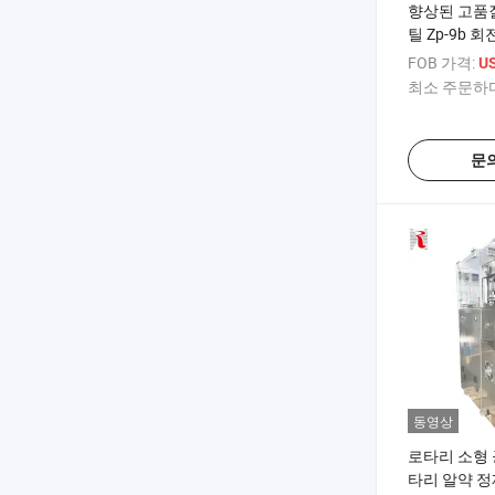
향상된 고품
틸 Zp-9b 
회전 정제기 
FOB 가격:
US
기
최소 주문하다
문
동영상
로타리 소형 
타리 알약 정