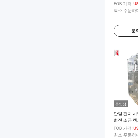
제기
FOB 가격:
US
최소 주문하다
문
동영상
단일 펀치 사
회전 소금 캠
계
FOB 가격:
US
최소 주문하다