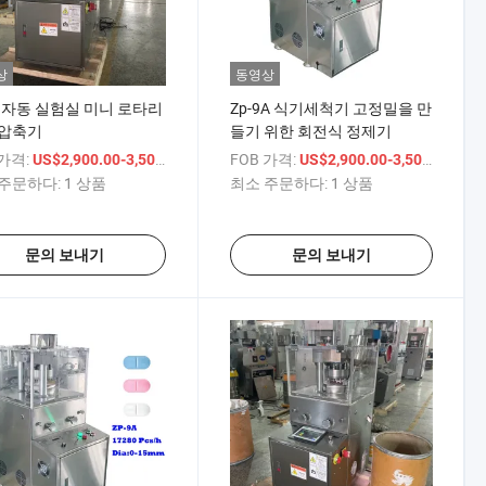
상
동영상
a 자동 실험실 미니 로타리
Zp-9A 식기세척기 고정밀을 만
 압축기
들기 위한 회전식 정제기
 가격:
/ 상품
FOB 가격:
/ 상
US$2,900.00-3,500.00
US$2,900.00-3,500.00
주문하다:
1 상품
최소 주문하다:
1 상품
문의 보내기
문의 보내기