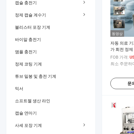
캡슐 충전기
정제 캡슐 계수기
블리스터 포장 기계
동영상
바이알 충전기
자동 의료 기
가 회전 정제
앰플 충전기
및 수의학 약
FOB 가격:
US
최소 주문하다
정제 코팅 기계
튜브 밀봉 및 충전 기계
문
믹서
소프트젤 생산 라인
캡슐 연마기
사셰 포장 기계