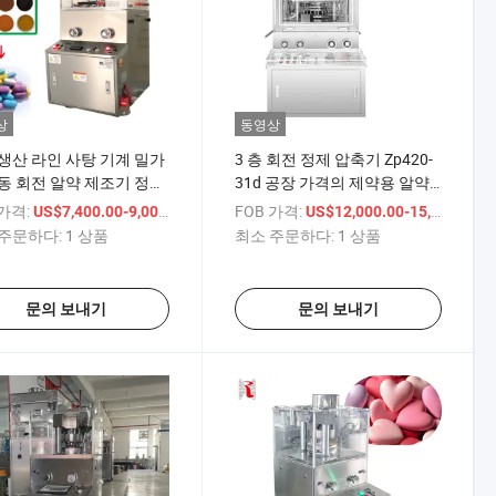
상
동영상
생산 라인 사탕 기계 밀가
3 층 회전 정제 압축기 Zp420-
동 회전 알약 제조기 정제
31d 공장 가격의 제약용 알약
기계 알약 정제 압축 기계
압축기
 가격:
/ 상품
FOB 가격:
/
US$7,400.00-9,000.00
US$12,000.00-15,000.00
주문하다:
1 상품
최소 주문하다:
1 상품
문의 보내기
문의 보내기