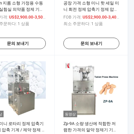
m 지름 소형 가정용 수동
공장 가격 소형 미니 핫 세일 미
실험실 의약품 정제 기계
니 회전 정제 압축기 정제 압축
A
기 회전 정제 알약 압축기
 가격:
/ 상품
FOB 가격:
/ 상
US$2,900.00-3,500.00
US$2,900.00-3,400.00
주문하다:
1 상품
최소 주문하다:
1 상품
문의 보내기
문의 보내기
상
동영상
미니 로타리 정제 압축기
Zp-9A 소량 생산에 적합한 저
제 압축 기계 / 제약 정제 압
렴한 가격의 알약 정제기 기계