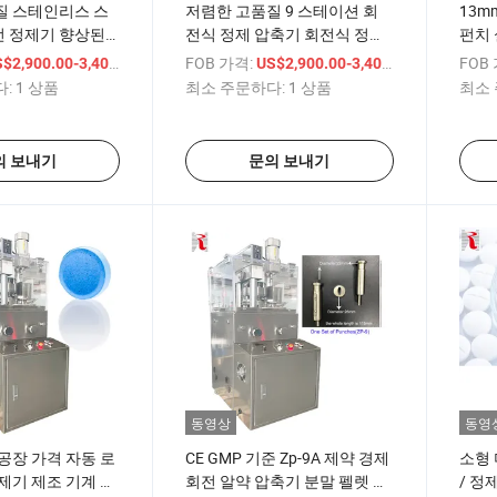
질 스테인리스 스
저렴한 고품질 9 스테이션 회
13m
회전 정제기 향상된
전식 정제 압축기 회전식 정제
펀치 
알약 압축기 정제
압축기 Zp-9b
Zp-9
/ 상품
FOB 가격:
/ 상품
FOB
$2,900.00-3,400.00
US$2,900.00-3,400.00
:
1 상품
최소 주문하다:
1 상품
최소 
의 보내기
문의 보내기
동영상
동영
공장 가격 자동 로
CE GMP 기준 Zp-9A 제약 경제
소형 
제기 제조 기계 정
회전 알약 압축기 분말 펠렛 압
/ 정