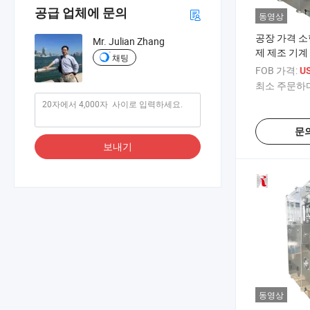
공급 업체에 문의
동영상
공장 가격 소
Mr. Julian Zhang
제 제조 기계 
채팅
전 정제 압축
FOB 가격:
US
최소 주문하다
문
보내기
동영상