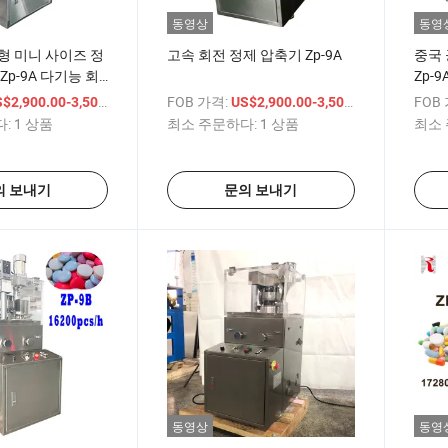
동영상
동영
형 미니 사이즈 정
고속 회전 정제 압축기 Zp-9A
중국 
Zp-9A 다기능 회
Zp-
 기계
릿 프
/ 상품
FOB 가격:
/ 상품
FOB
$2,900.00-3,500.00
US$2,900.00-3,500.00
:
1 상품
최소 주문하다:
1 상품
최소 
의 보내기
문의 보내기
동영상
동영