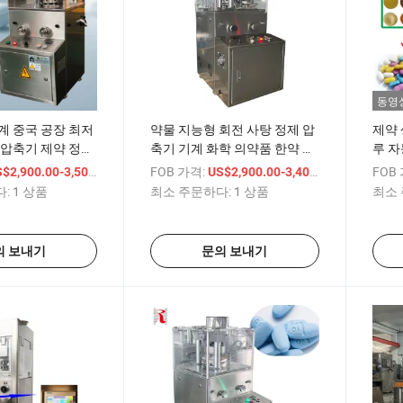
동영
계 중국 공장 최저
약물 지능형 회전 사탕 정제 압
제약 
 압축기 제약 정제
축기 기계 화학 의약품 한약 정
루 자
품 제조 기계
제 제조 기계 정제 압축기
압축 
/ 상품
FOB 가격:
/ 상품
FOB
$2,900.00-3,500.00
US$2,900.00-3,400.00
:
1 상품
최소 주문하다:
1 상품
최소 
의 보내기
문의 보내기