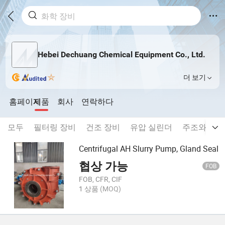
Hebei Dechuang Chemical Equipment Co., Ltd.
더 보기
홈페이지
제품
회사
연락하다
모두
필터링 장비
건조 장비
유압 실린더
주조와 스
Centrifugal AH Slurry Pump, Gland Seal
협상 가능
FOB
FOB, CFR, CIF
1 상품
(MOQ)