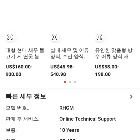
대형 현대 새우 물
실내 새우 및 어류
유연한 맞춤형 방
고기 게 연못 농장
양식, 수산 양식,
수 어류 양식 새우
플라스틱 PVC 방
부화 연못
탱크 PVC 타포린
US$160.00-
US$45.98-
US$58.00-
수포 연못
어류 연못
900.00
540.98
198.00
빠른 세부 정보
모델 번호.:
RHGM
판매 후 서비스:
Online Technical Support
보증:
10 Years