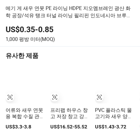
메기 게 새우 연못 PE 라이닝 HDPE 지오멤브레인 광산 화
학 공장/석유 탱크 터널 라이닝 필리핀 인도네시아 브루나
이 태국
US$0.35-0.85
1,000
평방 미터(MOQ)
유사한 제품
어류와 새우 연못
프리팹 하우스 창
PVC 플라스틱 물
용 복합 수질 관리
고 저장 창고 강철
고기와 새우 양식
솔루션
구조 새우 양식장
장 수조 연못 방수
US$3.3-3.8
US$16.52-55.52
US$1.43-3.72
처리