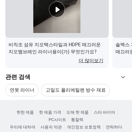
영주, 구주, 터널, 액체 보관
지하철, 지하, 터널, 홀 내 누출 방지
3.도로 및 기타 접지 지반 내 솔트 누출 방지
비직조 섬유 지오텍스타일과 HDPE 매끄러운
솔맥스 지
4.댐의 평면 방향, 수직 방향이 지하에 깔리고, 건설 울타리
지오멤브레인 라이너용이(가) 무엇인가요?
매끄러운
와 쓰레기에 사용됩니다
라스틱 
더 많이보기
재질 필드
이너 어
관련 검색
바닷물 또는 담수 수지밭에서 사용되며 도로, 고속도로, 철
로, 방수 층의 진흙과 젖은 허리가 있습니다
연못 라이너
고밀도 폴리에틸렌 방수 재료
HDPE 특성 멤브레인을 교체하십시오
카테고리로 찾아보기
플라스틱 연못 라이너
핫한 제품
핫 제품 가격
도매 핫 제품
스타 바이어
1.우수한 신체적인 기계적인 성능
PC사이트
통찰력
고밀도 폴리에틸렌 어류 연못
HDPE 라이너
우리에 대하여
사용자 약관
개인정보 보호정책
연락하다
2.찢기 방지 기능이 강하고 변형 적응력이 강함