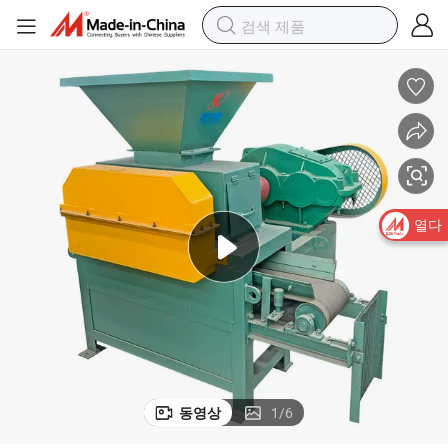
열다
동영상
1
/
6