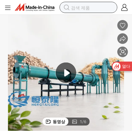
열다
동영상
1
/
6