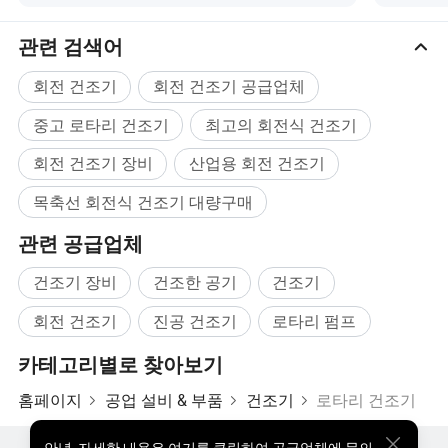
1800x12000
≤ 800
5-12세
3-5
2-6
18
25
2200x12000
1.5-6
≤ 800
18.5
6-15
33
관련 검색어
3-5
2200x18000
1.5-6
≤ 800
22
10-18
53.8
3-5
2200x20000
1.5-6
≤ 800
30
12-20
56
3-5
회전 건조기
회전 건조기 공급업체
2400x20000
1.5-6
≤ 800
37
18-30세
60
3-5
3000x20000
1.5-6
≤ 800
55
25-35세
78
3-5
중고 로타리 건조기
최고의 회전식 건조기
3000x25000
1.5-6
≤ 800
75
32-40
104.9
3-5
회전 건조기 장비
산업용 회전 건조기
제품 응용 𝔄로그램
목축선 회전식 건조기 대량구매
산업용 드라이어는 많은 응용 분야를 가지고 있지만, 모래,
관련 공급업체
석회암, 돌 및 토양, 광석, 비료, 목재 칩, 석탄, 황산철, 𝕄터
케이크, 오수 슬러지, 등
건조기 장비
건조한 공기
건조기
회전 건조기
진공 건조기
로타리 펌프
카테고리별로 찾아보기
홈페이지
공업 설비 & 부품
건조기
로타리 건조기
안녕
,
자세한 내용은 여기를 클릭하여 공급업체에 문의