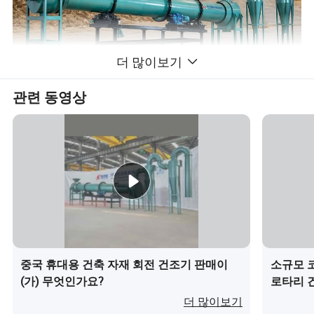
더 많이보기
관련 동영상
제품 매개변수
사양
회전
최대 흡기
파워
용량
무게
기울기(%)
(mm)
속도(r/min)
기온(°C)
kW)
(t/h)
(kg)
600x6000
≤ 700
0.5-1.5
3-5
3-8
3
2.9
800x8000
≤ 700
0.8 - 2.0
3-5
3-8
4
3.5
800x10000
≤ 700
0.8-2.5
3-5
3-8
4
4.5
중국 휴대용 건축 자재 회전 건조기 판매이
소규모 
800x10000
≤ 700
1.0 - 3.5
3-5
3-8
5.5
5.6
(가) 무엇인가요?
로타리 
1200x10000
≤ 700
1.8-5
3-5
3-8
7.5
14.5
더 많이보기
1200x12000
≤ 700
2-6
3-5
3-8
11
14.8
1500x12000
≤ 800
3.5-9
3-5
2-6
15
17.8