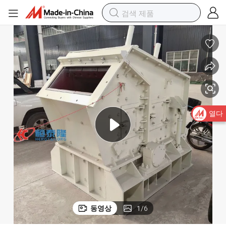
열다
동영상
1
/
6