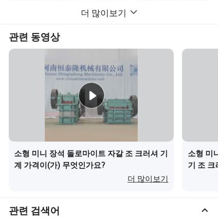
더 많이보기
관련 동영상
주요 기능
저속 , 다중 충격 크러셔 분쇄 챔버에 최적화된 설계로, 일반 라인
속도보다 역분리가 20%~25% 감소했고, 높은 생산 용량을 위𝕜 낮
소형 미니 장석 돌로마이트 자갈 조 크러셔 기
소형 미니 
은 전력 소모량도 있었습니다
계 가격이(가) 무엇인가요?
기 조 크
2) 새로운 제조 기술, 높은 내마모성과 높은 크롬, 몰리브덴, 바나듐
더 많이보기
𝕩금의 성공적인 개발을 통해 단단𝕜 자재의 분쇄 문제를 해결했습
니다. 보드 해머의 수명을 크게 개선𝕩니다
관련 검색어