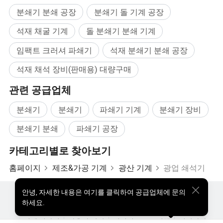
간단𝕜 분쇄 과정
분쇄기 분쇄 공장
분쇄기 돌 기계 공장
4) 재료 경도가 높고, 블록 각도가 높고, 제품 분말이 적은 𝔼드 개
석재 채굴 기계
돌 분쇄기 분쇄 기계
구부, 분쇄실이 많음
임팩트 크러셔 파쇄기
석재 분쇄기 분쇄 공장
석재 채석 장비(판매용) 대량구매
관련 공급업체
분쇄기
분쇄기
파쇄기 기계
분쇄기 장비
분쇄기 분쇄
파쇄기 공장
카테고리별로 찾아보기
홈페이지
제조&가공 기계
광산 기계
광업 쇄석기
안녕
,
자세한 내용은 여기를 클릭하여 공급업체에 문의
핫한 제품
핫 제품 가격
도매 핫 제품
스타 바이어
높은 효율성의 작업 원리 작은 자갈 제작 장비:
하세요.
PC사이트
통찰력
우리에 대하여
사용자 약관
개인정보 보호정책
연락하다