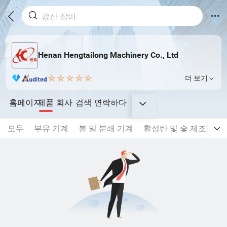
Henan Hengtailong Machinery Co., Ltd
더 보기
홈페이지
제품
회사
검색
연락하다
모두
부유 기계
볼 밀 분쇄 기계
활성탄 및 숯 제조 장비