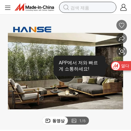
APP에서 저와 빠르
열다
게 소통하세요!
동영상
1
/
6