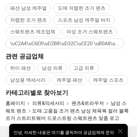
패션 남성 캐주얼
도매 저렴한 조거 팬츠
저렴한 조거 팬츠
스포츠 남성 캐주얼 바지
스웨트팬츠 제조업체
여성 조거 스웨트팬츠
\uC2A4\uC6E8\uD2B8\uD32C\uCE20 \uB0A8\uC131\uC6A9 대량구매
관련 공급업체
하이 패션
남성 의류
고급 의류
남성용 액세서리
캐주얼 패션
캐주얼 스포츠
카테고리별로 찾아보기
홈페이지
의류&악세서리
팬츠&트라우저
남성 스
웨트 팬츠
도매 고품질 조거 팬츠 남성 체육복 컬러 블록
조거 스트리트웨어 드로스트링 스웨트팬츠 맞춤 로고
안녕
,
자세한 내용은 여기를 클릭하여 공급업체에 문의
핫한 제품
핫 제품 가격
도매 핫 제품
스타 바이어