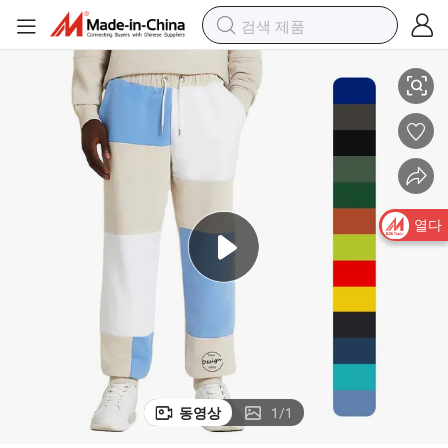
트링 스웨트팬츠 맞춤 로고
도매 고품질 조거 팬츠 남성 체육복 컬러 블록 조거 스트리트웨어 드로스
열다
동영상
1
/
1