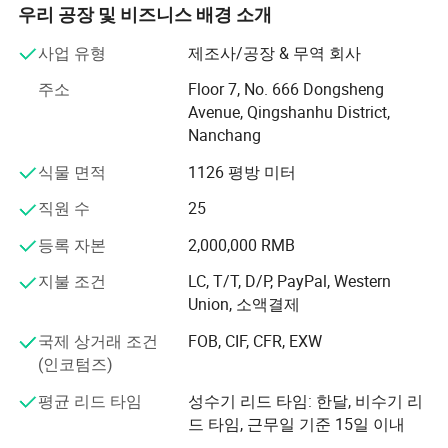
우리 공장 및 비즈니스 배경 소개
주요 상품: 티셔츠, 폴로 셔츠, 탱크탑, 바지, 후디, 트랙수트,
스웨트수트, 야구모자 등
사업 유형
제조사/공장 & 무역 회사
우리의 장점: 빠르고 좋은 서비스, 제품 라인은 넓다, 빠른
주소
Floor 7, No. 666 Dongsheng
배송, 좋은 품질의
Avenue, Qingshanhu District,
Nanchang
소재 및 색상도 샘플에 따라 맞춤화할 수 있습니다, 많은 다
른 소재 스톡
식물 면적
1126 평방 미터
왜 우리를 선택하냐의 이유
직원 수
25
등록 자본
2,000,000 RMB
1건, 소량 주문 가능: MOQ(2대 이상) 부족,
지불 조건
LC, T/T, D/P, PayPal, Western
2. 빠른 샘플: 샘플 룸이 있으므로 5일 내에 샘플을 제공해
Union, 소액결제
드릴 수 있습니다
국제 상거래 조건
FOB, CIF, CFR, EXW
빠른 배송: 1,000대 미만의 Quatty는 15일 내에 배송될 수
(인코텀즈)
있습니다
평균 리드 타임
성수기 리드 타임: 한달, 비수기 리
4.고품질: 3가지 시간 품질 관리
드 타임, 근무일 기준 15일 이내
사용자 지정 가능: 인쇄, 자수, 라벨, 격납표, 로고가 있는 포