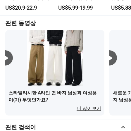
로고 디자인 스파이더맨
트 바지 맞춤형 조거 스
스틱 허리
US$20.9-22.9
US$5.99-19.99
US$5.88
유니섹스 바지
웨트팬츠 스포츠 바지
트웨어 
관련 동영상
스타일리시한 A라인 면 바지 남성과 여성용
새로운 
이(가) 무엇인가요?
지 남성
더 많이보기
관련 검색어