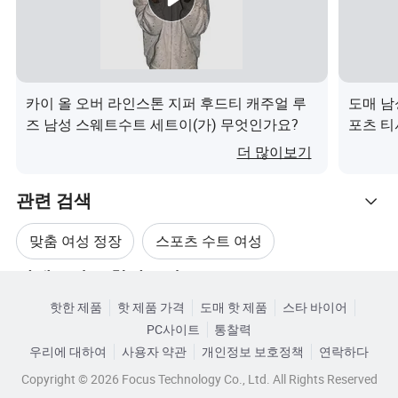
사용 가능한 색상
사용 가능한 색상
첨부된 사진 판매 중 몇 가지 인기
우리는 Stock에 200 개 이상의 다른 색깔을 가지고 있습니
카이 올 오버 라인스톤 지퍼 후드티 캐주얼 루
도매 남
다
즈 남성 스웨트수트 세트이(가) 무엇인가요?
포츠 티
풀컬러 시계를 받으려면 문의해 주세요
(가) 
더 많이보기
또한 Custom Color Shirt도 지원합니다
관련 검색
Pantone 색상 번호 또는 샘플
맞춤 여성 정장
스포츠 수트 여성
카테고리로 찾아보기
기본 사용자 지정 항목
여성 스포츠 의류
여성 스포츠웨어 수트
OEM 및 ODM 서비스를 지원합니다
핫한 제품
핫 제품 가격
도매 핫 제품
스타 바이어
PC사이트
통찰력
모든 스타일의 옷을 입어도 좋습니다. 디자인도 보여주세
폴리에스터 여성 정장
여성 정장 디자인
우리에 대하여
사용자 약관
개인정보 보호정책
연락하다
요. 어른들이 키즈도 될 수 있습니다. 슬림 핏, 일반 핏, 특대
Copyright © 2026 Focus Technology Co., Ltd. All Rights Reserved
형 핏 모두 괜찮습니다