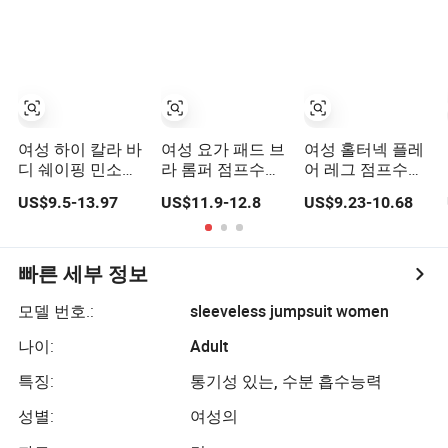
스포츠 반팔 액티
브웨어
여성 하이 칼라 바
여성 요가 패드 브
여성 홀터넥 플레
디 쉐이핑 민소매
라 롬퍼 점프수트
어 레그 점프수트
반바지 점프수트
운동 체육관 레깅
부드러운 요가 바
US$9.5-13.97
US$11.9-12.8
US$9.23-10.68
스 스포츠 리브 플
디수트 운동 체육
레어 플레이수트
관 액티브웨어 필
소녀 세트 바지 바
라테스 러닝 피트
디수트
니스 의류
빠른 세부 정보
모델 번호.:
sleeveless jumpsuit women
나이:
Adult
특징:
통기성 있는, 수분 흡수능력
성별:
여성의