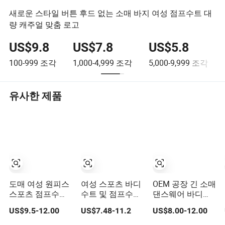
새로운 스타일 버튼 후드 없는 소매 바지 여성 점프수트 대
량 캐주얼 맞춤 로고
US$9.8
US$7.8
US$5.8
100-999
조각
1,000-4,999
조각
5,000-9,999
조각
유사한 제품
도매 여성 원피스
여성 스포츠 바디
OEM 공장 긴 소매
스포츠 점프수트
수트 및 점프수트
댄스웨어 바디콘
요가 로퍼 운동 피
빠른 건조 백리스
지퍼 점프수트 댄
US$9.5-12.00
US$7.48-11.2
US$8.00-12.00
트니스 의류
컬러 블록 디자인
스 레오타드 여성
대비 색상 체육관
용