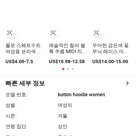
와 랜턴 슬리브
고 오래 지속되는
OEM 및 전체 사이
즈 지원 중국 공장
에서
폴로 스웨트수트
예술적인 컬러 블
우아한 검은색 꽃
여성용 보라색 지
록 주름 MIDI 치마
무늬 레이스 미디
퍼 후드티 레이어
우아한 스트라이
드레스 칵테일 드
US$4.00-7.5
US$10.98-12.58
US$14.00-15.00
드 스웨트셔츠 기
프 니트 여성 니트
레스 파티 드레스
본 스웨트셔츠 여
웨어 의류
결혼식 하객 드레
성용
스 홈커밍 이브닝
패션 여성 드레스
빠른 세부 정보
모델 번호.:
button hoodie women
성별:
여성의
시즌:
겨울
연령 집단:
성인