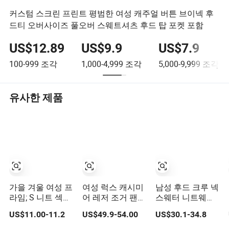
커스텀 스크린 프린트 평범한 여성 캐주얼 버튼 브이넥 후
드티 오버사이즈 풀오버 스웨트셔츠 후드 탑 포켓 포함
US$12.89
US$9.9
US$7.9
100-999
조각
1,000-4,999
조각
5,000-9,999
조각
유사한 제품
가을 겨울 여성 프
여성 럭스 캐시미
남성 후드 크루 넥
라임; S 니트 섹시
어 레저 조거 팬츠
스웨터 니트웨어
드레스 레이디스
와 캐시미어 후드
순수 100% 캐시
US$11.00-11.2
US$49.9-54.00
US$30.1-34.8
캐주얼 오프 더 숄
스웨터
미어 핸드메이드
더 스웨터 드레스
내구성이 뛰어나