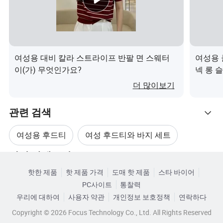
우리는 Stock에 200 개 이상의 다른 색깔을 가지고 있습니
다
풀컬러 시계를 받으려면 문의해 주세요
여성용 대비 칼라 스트라이프 반팔 면 스웨터
여성용 
또한 Custom Color Shirt도 지원합니다
이(가) 무엇인가요?
넥 롱 
Pantone 색상 번호 또는 샘플
더 많이보기
관련 검색
기본 사용자 지정 항목
OEM 및 ODM 서비스를 지원합니다
여성용 후드티
여성 후드티와 바지 세트
모든 스타일의 옷을 입어도 좋습니다. 디자인도 보여주세
관련 카테고리
요. 어른들이 키즈도 될 수 있습니다. 슬림 핏, 일반 핏, 특대
후드 드레스 여성용
오버사이즈 남성 후드티
형 핏 모두 괜찮습니다
핫한 제품
핫 제품 가격
도매 핫 제품
스타 바이어
카테고리로 찾아보기
PC사이트
통찰력
여성 후드 재킷
오버사이즈 유니섹스 후드티
우리에 대하여
사용자 약관
개인정보 보호정책
연락하다
포장 및 배송
Copyright © 2026 Focus Technology Co., Ltd. All Rights Reserved