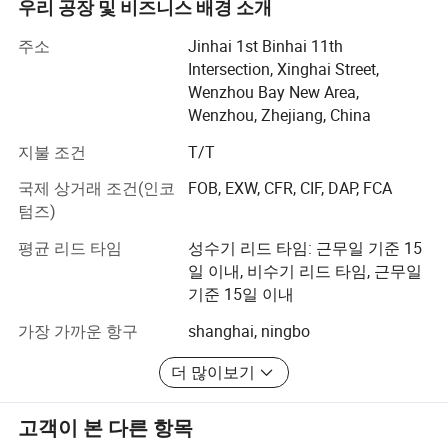
들과 성실히 협력하고자 합니다.
우리 공장 및 비즈니스 배경 소개
저희 회사는 약 24,000평방미터의 아름다운 빈하이 강에
주소
Jinhai 1st Binhai 11th
위치하고 있습니다. 6천만 위안 상당의 고정 자산을 보유하
Intersection, Xinghai Street,
고 있으며 100개의 고급 장비를 갖추고 있으며, 자격을 갖
Wenzhou Bay New Area,
춘 엔지니어를 포함하여 총 1200명의 직원이 다양한 고급
Wenzhou, Zhejiang, China
장비를 보유하고 있습니다. 우리는 1순위 가정의 회로 기판
지불 조건
T/T
설계, 생산 장비 및 테스트 기계를 가지고 있습니다. 연간 출
력은 약 400, 000 평방 미터입니다.
국제 상거래 조건(인코
FOB, EXW, CFR, CIF, DAP, FCA
텀즈)
더 많은 것은, 우리는 2002년 초에 동남아시아에 발을 들여
지기 시작한다. 서비스 아이디어의 진실성 기반과 신속한
평균 리드 타임
성수기 리드 타임: 근무일 기준 15
서비스에 따라 10개 이상의 대도시에 서비스 네트워크를
일 이내, 비수기 리드 타임, 근무일
구축했으며, 기술적 아이디어에 따라 '과학기술'이 첫 번째
기준 15일 이내
생산성이다. 우리는 점점 더 제품 생산과 제품 품질을 개선
가장 가까운 항구
shanghai, ningbo
하고, 동시에 국내외 신기술을 논의하여 HDI를 향한 새로운
방향을 제시합니다.
더 많이보기
저희는 모든 하이자니 회원들로서, 항상 국내외의 새로운
오래된 고객의 신뢰와 지원에 진심으로 감사하고 있습니
고객이 본 다른 항목
다. 세계 경제가 빠르게 발전하고 있는 지금, 우리는 더 훌륭