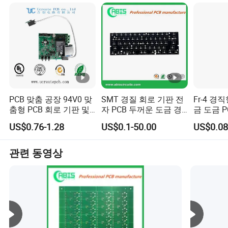
한 미래를 만들기 위해 모든 친구들과 협력할 수 있기를 바
랍니다.
PCB 맞춤 공장 94V0 맞
SMT 경질 회로 기판 전
Fr-4 경
춤형 PCB 회로 기판 및
자 PCB 두꺼운 도금 경
금 도금 P
다층 PCB 공급업체
질 유연 PCB 소비자 전
심천 원스
US$0.76-1.28
US$0.1-50.00
US$0.08
PCBA 조립 침지 금 PCB
자 제품
기판 PCB
조업체
관련 동영상