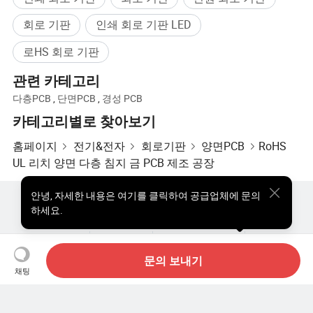
회로 기판
인쇄 회로 기판 LED
로HS 회로 기판
관련 카테고리
다층PCB
,
단면PCB
,
경성 PCB
카테고리별로 찾아보기
홈페이지
전기&전자
회로기판
양면PCB
RoHS
UL 리치 양면 다층 침지 금 PCB 제조 공장
안녕
,
자세한 내용은 여기를 클릭하여 공급업체에 문의
핫한 제품
핫 제품 가격
도매 핫 제품
스타 바이어
하세요.
PC사이트
통찰력
우리에 대하여
사용자 약관
개인정보 보호정책
연락하다
Copyright © 2026 Focus Technology Co., Ltd. All Rights Reserved
문의 보내기
채팅
아직도 찾고 계신가요? 더 검색해