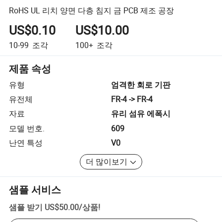
RoHS UL 리치 양면 다층 침지 금 PCB 제조 공장
US$0.10
US$10.00
10-99
조각
100+
조각
제품 속성
유형
엄격한 회로 기판
유전체
FR-4 -> FR-4
자료
유리 섬유 에폭시
모델 번호.
609
난연 특성
V0
더 많이보기
샘플 서비스
샘플 받기
US$50.00
/
상품
!