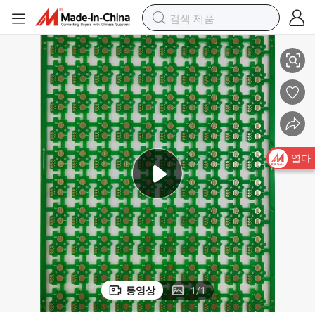
RoHS UL 리치 양면 다층 침지 금 PCB 제조 공장
열다
동영상
1
/
1