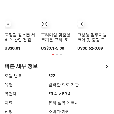
고정밀 원스톱 서
프리미엄 맞춤형
고성능 알루미늄
비스 산업 전원 공
두꺼운 구리 PCB
코어 및 중량 구리
급 의료 스마트 전
로 신뢰할 수 있는
PCB는 LED 조명
US$0.01
US$0.1-5.00
US$0.62-0.89
자기기 PCB 솔루
전원 공급 장치
및 전원 공급 장치
션
에 적합하며 우수
한 열 방산을 제공
합니다. 2oz-10oz
빠른 세부 정보
구리, 최대 200W
열 용량
모델 번호.:
522
유형:
엄격한 회로 기판
유전체:
FR-4 -> FR-4
자료:
유리 섬유 에폭시
신청:
소비자 가전