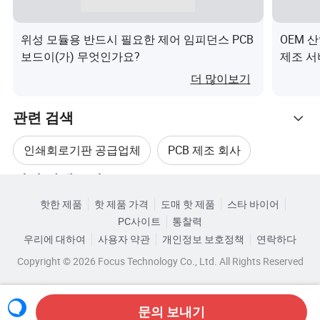
랍니다.
우리의 장점
위성 모듈용 반드시 필요한 제어 임피던스 PCB
OEM 산
계약한 고객
보드이(가) 무엇인가요?
제조 서
더 많이보기
관련 검색
인쇄회로기판 공급업체
PCB 제조 회사
관련 카테고리
OEM용 PCB
새로운 회로 기판 제조업체
핫한 제품
핫 제품 가격
도매 핫 제품
스타 바이어
카테고리로 찾아보기
PC사이트
통찰력
전자 회로 기판 제조
RoHS 회로 기판 주문 제작
우리에 대하여
사용자 약관
개인정보 보호정책
연락하다
Copyright © 2026 Focus Technology Co., Ltd. All Rights Reserved
문의 보내기