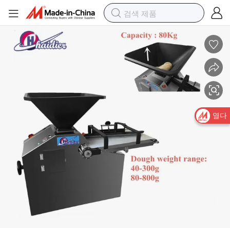
자동 피자 반죽 롤링네덜란드 빵 머신 도우 볼 메이킹 기계
열다