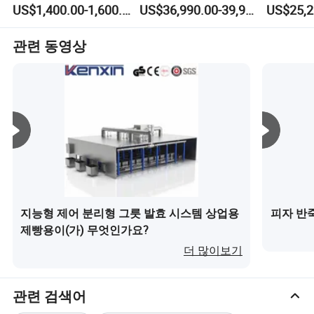
죽 제조 기계
나누기 및 둥글리기 기
둥글리기
매망을 설치하고 전 세계 많은 국가에 제품을 수출하고 있
US$1,400.00-1,600.00
US$36,990.00-39,990.00
계
습니다. 최고의 품질, 좋은 가격, 완벽한 애프터 서비스 덕분
에 우리는 고객으로부터 좋은 신용과 명성을 얻을 수 있습
관련 동영상
니다. 전문 지식과 비즈니스 지식을 활용하여 보다 효율적
인 제품과 더 나은 서비스 및 지원을 제공할 수 있을 것으로
확신합니다.
우리 회사는 다양한 종류의 제품을 공급합니다. 높은 품질
과 좋은 가격. 귀하의 문의를 받게되어 기쁘게 생각하며 가
회사 및 인증:
능한 빨리 에 다시 올 것입니다. 우리는 "품질 우선, 서비스
우선, 지속적인 개선 및 혁신"이라는 원칙을 고수하여 고객
을 만족시키고 "무결점, 제로 불만"을 품질 목표로 삼습니
다. 서비스를 완벽하게 제공하기 위해 합리적인 가격에 양
질의 제품을 제공합니다.
지능형 제어 분리형 그릇 발효 시스템 상업용
피자 반
제빵용이(가) 무엇인가요?
보증 서비스 : 먼저, 우리는 당신의 제과점에 당신을 위한 제
더 많이보기
과점 장비를 설치할 수 있습니다. 둘째, 보증 서비스는 기계
의 모든 수명을 제공하며 첫 14개월은 무료입니다.
관련 검색어