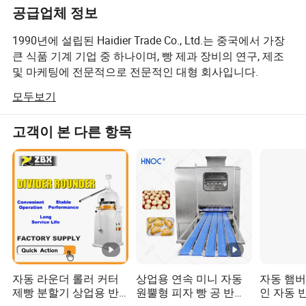
공급업체 정보
1990년에 설립된 Haidier Trade Co., Ltd.는 중국에서 가장
주요 장비:
큰 식품 기계 기업 중 하나이며, 빵 제과 장비의 연구, 제조
및 마케팅에 전문적으로 전문적인 대형 회사입니다.
모두보기
Haidier는 모든 종류의 작업에 관여하는 많은 선임 엔지니
어와 숙련된 직원을 보유하고 있습니다. 아트라스콥코 기
계에는 로타리 랙 오븐, 데크 오븐, 대류 오븐, 가스 제빵용
고객이 본 다른 항목
오븐, 디젤 빵 오븐 등 모든 형태의 음식 제과점이 있습니다.
나선형 반죽기, 행성용 믹서기, 프로퍼, 반죽용 칸막이, 반죽
용 기계, 토스트 머더, 프렌치 바게트 머드, 크로와상 몰딩
머신, 도우 시터, 토스트 슬리거, 햄버거 슬라이서, 워터 칠
러, 베이킹 랙, 트레이 등. 또한 고객의 설계에 따라 적절한
기계를 생산하기도 합니다.
Haidier는 품질 관리에 최선을 다하며 엄격한 품질 관리, 기
본 관리, 전문적인 정신 및 원칙에 대한 고객의 신뢰와 지원
자동 라운더 롤러 커터
상업용 연속 미니 자동
자동 햄버
을 모두 만족합니다. 2004년, Haidier는 ISO9001:2000 및
제빵 분할기 상업용 반
원뿔형 피자 빵 공 반죽
인 자동 
CE 인증을 받았습니다. 하이디에는 이미 중국에서 전체 판