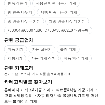
반죽의 분리
사용된 반죽 나누기 기계
빵 반죽 나누기
제빵 반죽 나누기 기계
빵 반죽 나누는 기계
제빵 반죽 나누기 기계
\uB3C4\uC6B0 \uBCFC \uBA38\uC2E0 대량구매
관련 공급업체
자동 기계
자동 절단기
롤러 기계
제빵기계
자동 기계 장치
자동 형성 기계
관련 카테고리
전기 오븐
,
토스터
,
기타 식품·음료 & 곡물 기계
1990년에 설립된 Haidier Food Machinery Co., Ltd는 허베이 지역의
카테고리별로 찾아보기
식품 기계에서 가장 큰 기업 중 𝕘나로, 식품 기계를 제조 및 거래𝕘
홈페이지
제조&가공 기계
식료품&식량 가공 기계
는 것이 통𝕩 시스템입니다.
조리 & 제빵 장비
자동 피자 반죽 롤링네덜란드 빵 머신
도우 볼 메이킹 기계
이 회사는 품질 관리 및 기본 관리에 많은 관심을 기울이고 있습니