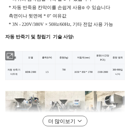
* 자동 반죽용 칸막이를 손쉽게 사용𝕠 수 있습니다
측면이나 뒷면에 * 0" 여유값
* 3N - 220V/380V × 50Hz/60Hz, 기타 전압 사용 가능
자동 반죽기 및 창립기
기술 사양:
용량(시간당
이름
모델
출력(kW)
중량(kg)
어둡게(mm)
중량 범위
PCS)
자동 반죽기
700
300-900입
HDR-2000
1.5
1650 * 850 * 1700
1500-2000
다두개
니다
더 많이보기