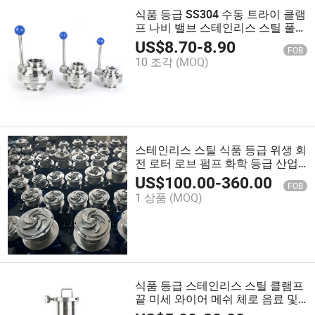
식품 등급 SS304 수동 트라이 클램
프 나비 밸브 스테인리스 스틸 풀
핸들 블루 볼
US$
8.70
-
8.90
FOB
10 조각
(MOQ)
스테인리스 스틸 식품 등급 위생 회
전 로터 로브 펌프 화학 등급 산업
로브 펌프/로터 펌프/회전 로브 펌
US$
100.00
-
360.00
FOB
프 ATEX 승인
1 상품
(MOQ)
식품 등급 스테인리스 스틸 클램프
끝 미세 와이어 메쉬 체로 음료 및
우유용