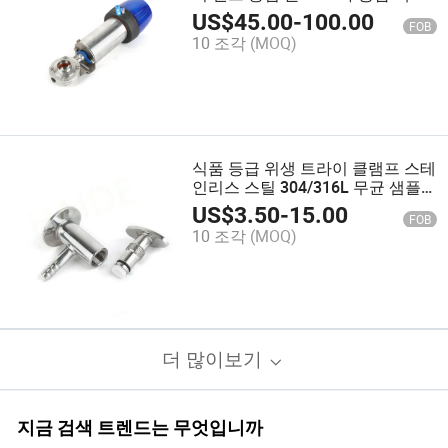
에이터
US$
45.00
-
100.00
FOB
10 조각
(MOQ)
식품 등급 위생 트라이 클램프 스테
인리스 스틸 304/316L 무균 샘플
밸브
US$
3.50
-
15.00
FOB
10 조각
(MOQ)
더 많이보기
지금 검색 트렌드는 무엇입니까