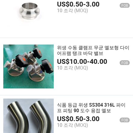
온 커플링 피팅
US$
0.50
-
3.00
FOB
10 조각
(MOQ)
위생 수동 클램프 무균 엘보형 다이
어프램 탱크 바닥 밸브
US$
10.00
-
40.00
FOB
10 조각
(MOQ)
식품 등급 위생 SS304 316L 파이
프 피팅 90 도수 용접 엘보
US$
0.50
-
3.00
FOB
10 조각
(MOQ)