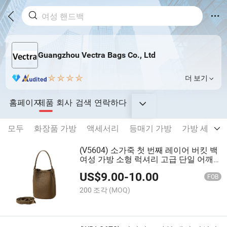
Guangzhou Vectra Bags Co., Ltd
더 보기
홈페이지
제품
회사
검색
연락하다
모두
화장품 가방
액세서리
등매기 가방
가방 세트
(V5604) 소가죽 첫 번째 레이어 버킷 백
여성 가방 소형 럭셔리 고급 단일 어깨
크로스바디 핸드백
US$
9.00
-
10.00
FOB
200 조각
(MOQ)