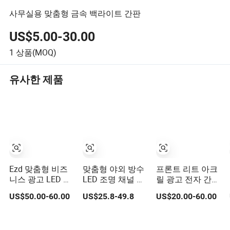
사무실용 맞춤형 금속 백라이트 간판
US$5.00-30.00
1
상품(MOQ)
유사한 제품
Ezd 맞춤형 비즈
맞춤형 야외 방수
프론트 리트 아크
니스 광고 LED 조
LED 조명 채널 레
릴 광고 전자 간판
명 3D 백라이트
터 로고 비즈니스
조명 벽 3D LED
US$50.00-60.00
US$25.8-49.8
US$20.00-60.00
조명 문자 로고 간
광고 간판 색상 선
채널 헤일로 레터
판
택 가능 장식
링 간판