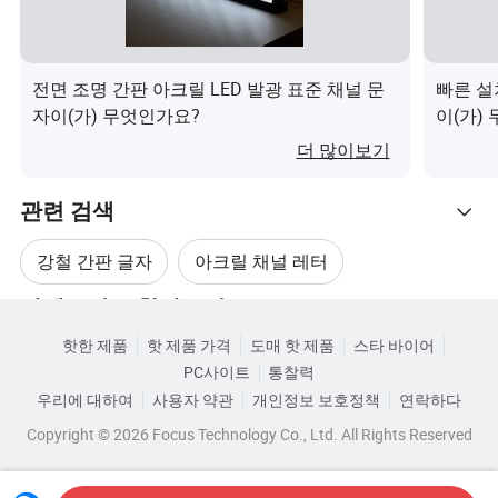
전압
DC 12V, AC100-240V
프론트 조명/프론트 조명 및 백라이트/
전면 조명 간판 아크릴 LED 발광 표준 채널 문
빠른 설
LED 방출
에지 조명
자이(가) 무엇인가요?
이(가)
더 많이보기
흰색, 빨간색, 녹색, 파란색, 노란색, 파란
LED 색상
색 등
관련 검색
LED 스팬 라이
5000시간 이상
강철 간판 글자
아크릴 채널 레터
프
카테고리로 찾아보기
변압기
입력: 12V DC 출력: 110V-240V
아크릴 LED 채널 문자
아크릴 채널 레터 간판
핫한 제품
핫 제품 가격
도매 핫 제품
스타 바이어
작업 중인 테
40ºC~50ºC 사이
PC사이트
통찰력
금속 채널 문자 간판
아크릴 LED 채널 문자 간판
마
우리에 대하여
사용자 약관
개인정보 보호정책
연락하다
스탠드오프 마운팅/매립형 마운팅/레이
Copyright © 2026 Focus Technology Co., Ltd. All Rights Reserved
설치 방법
스웨이 마운팅/맞춤형