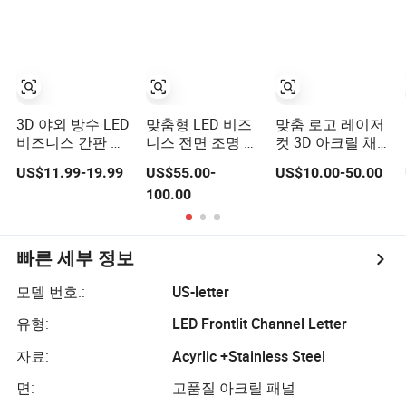
3D 야외 방수 LED
맞춤형 LED 비즈
맞춤 로고 레이저
비즈니스 간판 조
니스 전면 조명 아
컷 3D 아크릴 채
명 채널 문자 맞춤
크릴 조명 상점 간
널 레터 야외 LED
US$11.99-19.99
US$55.00-
US$10.00-50.00
형 간판 로고 상점
판 방수 야외 광고
조명 상점 광고 간
100.00
광고 간판
간판 담배 가게용
판
빠른 세부 정보
모델 번호.:
US-letter
유형:
LED Frontlit Channel Letter
자료:
Acyrlic +Stainless Steel
면:
고품질 아크릴 패널