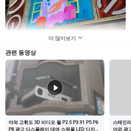
더 많이보기
관련 동영상
야외 고휘도 3D 비디오 월 P2.5 P3.91 P5 P6
스테인리
P8 광고 디스플레이 대여 쇼핑몰 LED 디지털
야외 광고