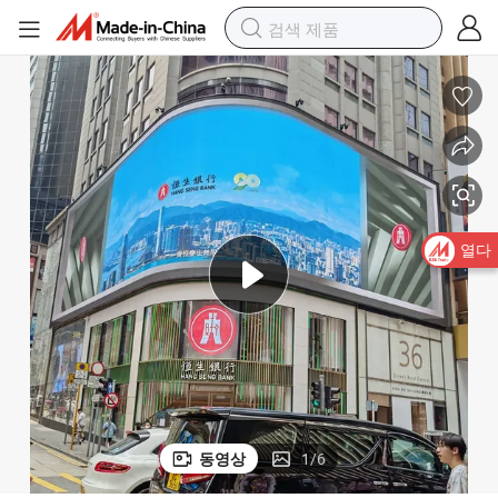
열다
동영상
1
/
6