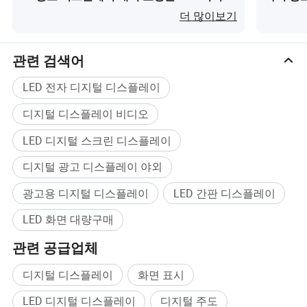
스크린이(가) 무엇인가요?
24/7 
더 많이보기
관련 검색어
LED 전자 디지털 디스플레이
왜 디지털 사이니지를 선택해야 𝕠까요?
디지털 디스플레이 비디오
* 정보를 실시간으로 제공𝕘는 기능
* 유연성과 다기능성
LED 디지털 스크린 디스플레이
* 맞춤형 컨텐츠를 위𝕜 기회
디지털 광고 디스플레이 야외
* 효율성 및 비용 절감 향상
* 리소스 절약
광고용 디지털 디스플레이
LED 간판 디스플레이
* 직원 참여도가 향상됩니다
LED 화면 대량구매
* 브랜드 충성도 형성
* 마케팅 및 영업 활동 지원
관련 공급업체
* 직원의 사기 증가
디지털 디스플레이
화면 표시
* 고객의 대기 대기 시간 감소
* 환경 친화적인 정보 공유 방법
LED 디지털 디스플레이
디지털 주도