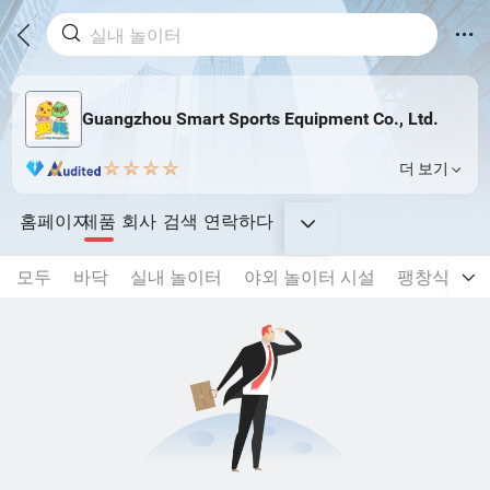
Guangzhou Smart Sports Equipment Co., Ltd.
더 보기
홈페이지
제품
회사
검색
연락하다
모두
바닥
실내 놀이터
야외 놀이터 시설
팽창식 완구