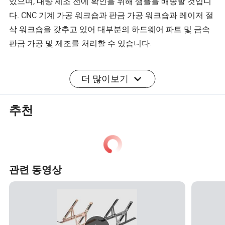
있으며, 대량 제조 전에 확인을 위해 샘플을 배송할 것입니
다. CNC 기계 가공 워크숍과 판금 가공 워크숍과 레이저 절
삭 워크숍을 갖추고 있어 대부분의 하드웨어 파트 및 금속
판금 가공 및 제조를 처리할 수 있습니다.
더 많이보기
제품 매개변수
제품 이름
알루미늄 합금 조절 노트북 태블릿 스탠드
추천
재질
알루미늄 합금
맞춤 유형
10"-18" 노트북
포장 수량
12개/상자
관련 동영상
상자 크기
55 * 44 * 28cm
상자 무게
16kg/상자
색상
실버/블랙