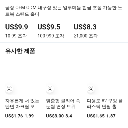
공장 OEM ODM 내구성 있는 알루미늄 합금 조절 가능한 노
트북 스탠드 홀더
US$9.9
US$9.5
US$8.3
10-99
조각
100-999
조각
≥1,000
조각
유사한 제품
자유롭게 서 있는
맞춤형 클리어 속
다용도 82 구멍 플
단면 아크릴 포스
눈썹 연장 트위저
라스틱 연필 홀더
터 홀더 A5 세로
아크릴 스탠드 보
및 브러시 정리대
US$1.76-1.99
US$3.00-3.4
US$1.65-1.87
광고 스탠드 메뉴
관 케이스 아크릴
홀더 및 스탠드 탭
홀더