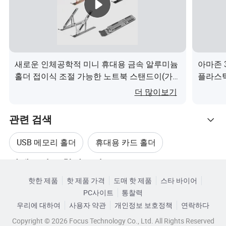
서비스 정보:
새로운 인체공학적 미니 휴대용 금속 알루미늄
아마존 
홀더 접이식 조절 가능한 노트북 스탠드이(가)
플라스틱
무엇인가요?
정리함이
더 많이보기
샘플 주문
지원
관련 검색
소량 주문
지원
3-7일(생산 주문 목록이 너무 길지 않은 경
USB 메모리 홀더
휴대용 카드 홀더
리드 타임
우)
카테고리로 찾아보기
노트북 디스플레이 홀더
노트북 거치대
리드 타임
10-15일(생산 주문 목록이 너무 긴 경우)
핫한 제품
핫 제품 가격
도매 핫 제품
스타 바이어
15-25일(새 모델 및 테스트 샘플을 만들어
PC사이트
통찰력
휴대폰 거치대 블루투스 스피커
리드 타임
우리에 대하여
사용자 약관
개인정보 보호정책
연락하다
야 하는 경우)
Copyright © 2026 Focus Technology Co., Ltd. All Rights Reserved
메모리 카드 홀더