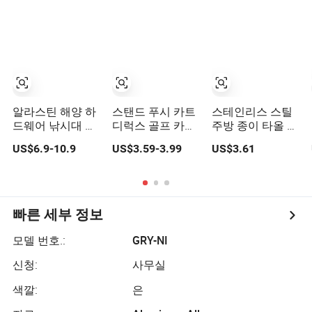
없는 단면 표지 홀
더
알라스틴 해양 하
스탠드 푸시 카트
스테인리스 스틸
드웨어 낚시대 스
디럭스 골프 카트
주방 종이 타올 거
탠드 지지대 홀더
트롤리 우산 홀더
치대
US$6.9-10.9
US$3.59-3.99
US$3.61
304/316 스테인
리스 스틸 조절 가
능한 플러시 마운
트 낚시대 홀더 카
약 낚시대 홀더
빠른 세부 정보
모델 번호.:
GRY-NI
신청:
사무실
색깔:
은