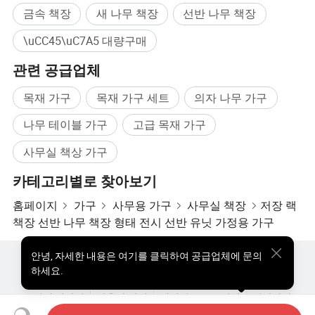
금속 책장
새 나무 책장
선반 나무 책장
\uCC45\uC7A5 대량구매
관련 공급업체
목재 가구
목재 가구 세트
의자 나무 가구
나무 테이블 가구
고급 목재 가구
사무실 책상 가구
카테고리별로 찾아보기
홈페이지
가구
사무용 가구
사무실 책장
저장 랙
책장 선반 나무 책장 형태 전시 선반 유닛 가정용 가구
안녕
,
자세한 내용은 여기를 클릭하여 공급업체에 문의
핫한 제품
핫 제품 가격
도매 핫 제품
스타 바이어
하세요.
PC사이트
통찰력
우리에 대하여
사용자 약관
개인정보 보호정책
연락하다