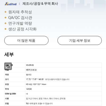
제조사/공장 & 무역 회사
원자재 추적성
QA/QC 검사관
연구개발 역량
생산 공정 시각화
더 많은 제품
기업 세부 정보
세부
모델 번호
XS-DR-02
재질
MDF(친환경)
곡면
멜라민
크기
17.72" * 7.87" * 48.03" 크기(사용자 지정)가 있습니다
포장
KD 패킹 120 * 22 * 14cm
무게
14KGS
ODM 및 OEM
네
사용
집, 𝕙교 기숙사, 공장 기숙사, 회사 기숙사, 군대 등
조립
5분 내에 쉽게 조립𝕠 수 있습니다.