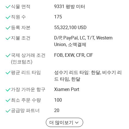
식물 면적
9331 평방 미터
Guangfuxin은 수년 동안 "생존하기 위한 제품의 품질, 신뢰
성 및 개발 서비스" 비즈니스 목적을 항상 고수해 왔습니다.
직원 수
175
고품질 제품과 고품질 서비스를 제공하기 위해 최선을 다
등록 자본
55,322,100 USD
합니다. 제품 설계, 금형 제작, 몰딩부터 제품 조립까지 각
측면과 프로세스에 대해 전문적인 전담 설계 관리 팀이 엄
지불 조건
D/P, PayPal, LC, T/T, Western
격한 테스트와 제어를 수행합니다.
Union, 소액결제
지난 몇 년간 생산 및 관리 및 탐사 분야에서 광푸신의 고객
국제 상거래 조건
FOB, EXW, CFR, CIF
가치 창출 개념을 항상 구현하여 다양한 고객의 요구를 충
(인코텀즈)
족시키고 고객에게 솔루션과 기술적 문제를 지속적으로 제
평균 리드 타임
성수기 리드 타임: 한달, 비수기 리
공합니다. 더 나아가 탐구, 혁신, 탁월함을 추구합니다.
드 타임, 한달
광푸신에서 여러분을 환영하며 커뮤니케이션의 경계를 넓
가장 가까운 항구
Xiamen Port
힙니다. 이상적인 파트너와 동기화해 드립니다!
최소 주문 수량
100
공급망 파트너
20
더 많이보기