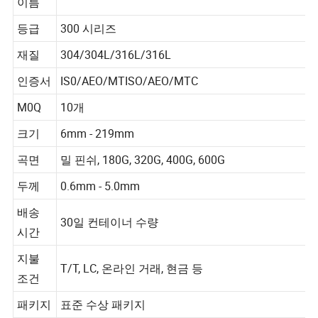
스테인레스강 피팅
이름
등급
300 시리즈
재질
304/304L/316L/316L
인증서
IS0/AEO/MTISO/AEO/MTC
M0Q
10개
크기
6mm - 219mm
곡면
밀 핀쉬, 180G, 320G, 400G, 600G
두께
0.6mm - 5.0mm
배송
30일 컨테이너 수량
시간
지불
T/T, LC, 온라인 거래, 현금 등
조건