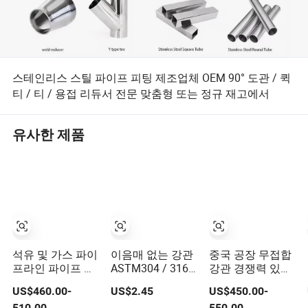
스테인리스 스틸 파이프 피팅 제조업체 OEM 90° 도관 / 퀵
티 / 티 / 용접 리듀서 전문 맞춤형 또는 정규 재고에서
유사한 제품
석유 및 가스 파이
이음매 없는 강관
중국 공장 무접합
프라인 파이프 공
ASTM304 / 316L,
강관 경쟁력 있는
장 공급 API 5L
일반 두께 - 건축
가격
US$460.00-
US$2.45
US$450.00-
ASTM A106 A53
서비스 / 배관용
510.00
550.00