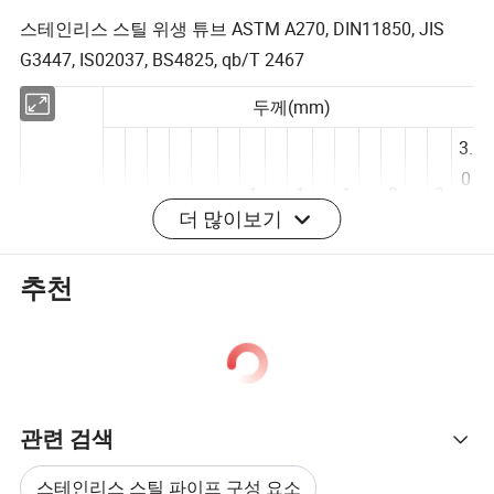
패키지
표준 수상 패키지
스테인리스 스틸 위생 튜브 ASTM A270, DIN11850, JIS
G3447, IS02037, BS4825, qb/T 2467
두께(mm)
3.
0
더 많이보기
1
1
1
2
2
바깥 지
0
0
0
0
1
1
2
0
0.
.
.
.
.
.
름
.
.
.
.
1
.
.
2
.
/
추천
9
0
2
6
1
7
5
6
7
8
2
5
5
3.
7
4
5
1
7
0
5
2
1
1
1
1
1
1
관련 검색
(인
m
0
9
8
6
4
2
1
치)
m
G
G
G
G
G
G
G
스테인리스 스틸 파이프 구성 요소