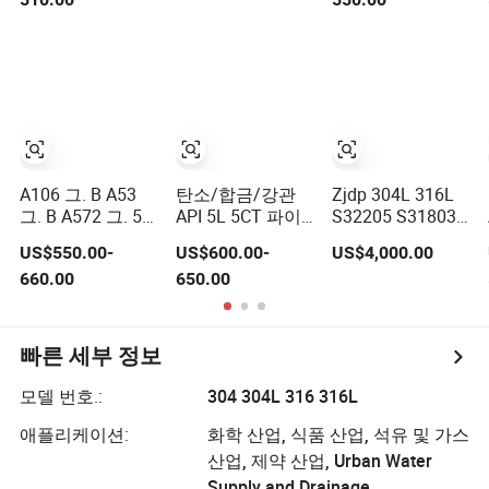
등급 B Sch40 열
간 압연 냉간 압연
탄소 연강 Ms 철
블랙 용접 이음매
없는 튜브
A106 그. B A53
탄소/합금/강관
Zjdp 304L 316L
그. B A572 그. 50
API 5L 5CT 파이
S32205 S31803
S355jr 그. B X42
프라인 석유 주
S32750 매끄러운
US$550.00-
US$600.00-
US$4,000.00
X52 X65 오일 가
조/EFW 파이프
스테인리스 강관
660.00
650.00
스 물 파이프라인
LSAW 용접/무접
용 이음매 없는 탄
합 강관/나선형
소강 파이프, 공장
종방향 용접 파이
가격
프 15mm ~
빠른 세부 정보
3000mm
모델 번호.:
304 304L 316 316L
애플리케이션:
화학 산업, 식품 산업, 석유 및 가스
산업, 제약 산업, Urban Water
Supply and Drainage