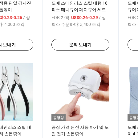
정용 단일 경사진
도매 스테인리스 스틸 대형 18
도매 
손톱깎이
피스 매니큐어 페디큐어 세트
큐어
/ 상품
FOB 가격:
/ 상품
FOB
$0.23-0.26
US$0.26-0.29
:
4,000 조각
최소 주문하다:
3,400 조각
최소 
의 보내기
문의 보내기
동영상
동영
테인리스 스틸 대
공장 가격 완전 자동 아기 및 노
도매
부리 손톱깎이
인 전기 손톱깎이
이 4-