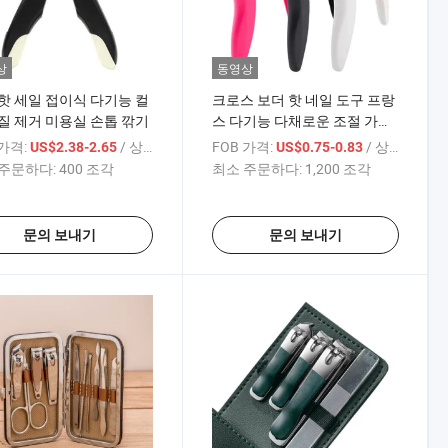
상
동영상
핫 세일 접이식 다기능 컬
크로스 보더 핫 네일 도구 프랑
질 제거 미용실 손톱 깎기
스 다기능 다채로운 조절 가능
한 일자 클리퍼
 가격:
/ 상품
FOB 가격:
/ 상품
US$2.38-2.65
US$0.75-0.83
주문하다:
400 조각
최소 주문하다:
1,200 조각
문의 보내기
문의 보내기