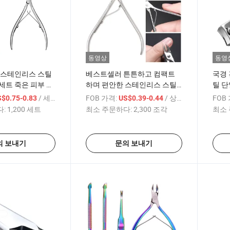
동영상
동영
 스테인리스 스틸
베스트셀러 튼튼하고 컴팩트
국경 
세트 죽은 피부 가
하며 편안한 스테인리스 스틸
틸 단
각질 제거 손톱 깎이
운 
/ 세트
FOB 가격:
/ 상품
FOB
$0.75-0.83
US$0.39-0.44
:
1,200 세트
최소 주문하다:
2,300 조각
최소 
의 보내기
문의 보내기