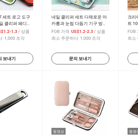
7 세트 로고 도구
네일 클리퍼 세트 다채로운 마
크리
일 클리퍼 페디큐
카롱과 눈썹 다듬기 기구 방수
트 10
귀 스푼
트 선
/ 상품
FOB 가격:
/ 상품
FOB
$1.2-1.3
US$1.2-2.3
:
1,000 조각
최소 주문하다:
1,000 조각
최소 
의 보내기
문의 보내기
동영상
동영