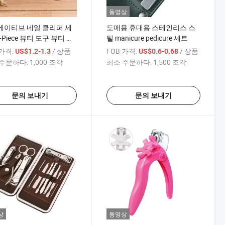
동영상
에이티브 네일 클리퍼 세
도매용 휴대용 스테인리스 스
-Piece 뷰티 도구 뷰티 세
틸 manicure pedicure 세트
물 주문 로고
 가격:
/ 상품
FOB 가격:
/ 상품
US$1.2-1.3
US$0.6-0.68
주문하다:
1,000 조각
최소 주문하다:
1,500 조각
문의 보내기
문의 보내기
상
동영상