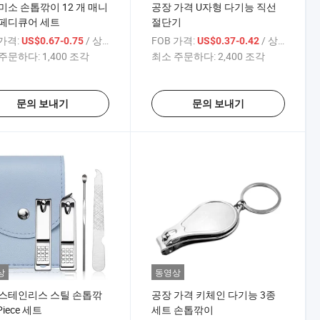
미소 손톱깎이 12 개 매니
공장 가격 U자형 다기능 직선
 페디큐어 세트
절단기
 가격:
/ 상품
FOB 가격:
/ 상품
US$0.67-0.75
US$0.37-0.42
주문하다:
1,400 조각
최소 주문하다:
2,400 조각
문의 보내기
문의 보내기
상
동영상
 스테인리스 스틸 손톱깎
공장 가격 키체인 다기능 3종
Piece 세트
세트 손톱깎이