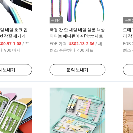
동영상
동영
세일 네일 호크 입
국경 간 핫 세일 네일 살롱 색상
도매 
Steel 각질 제거기
티타늄 매니큐어 4-Piece 세트
러 각
/ 꾸러미
FOB 가격:
/ 세트
FOB
$0.97-1.08
US$2.13-2.36
:
900 바지
최소 주문하다:
400 세트
최소 
의 보내기
문의 보내기