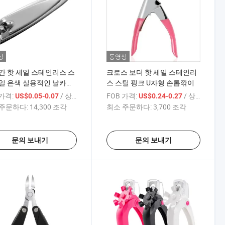
상
동영상
간 핫 세일 스테인리스 스
크로스 보더 핫 세일 스테인리
일 은색 실용적인 날카로
스 스틸 핑크 U자형 손톱깎이
손톱깎이
 가격:
/ 상품
FOB 가격:
/ 상품
US$0.05-0.07
US$0.24-0.27
주문하다:
14,300 조각
최소 주문하다:
3,700 조각
문의 보내기
문의 보내기