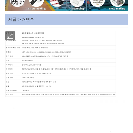
제품 매개변수
파트 이름
맞춤형
플라스틱 사출 금형 제품
ABS/PA66/PA6/PBT/POM/PC 등
플라스틱 재질
작동 온도, 자외선 저항, UL 표준, 높은 투명, 내마모성 등...
또𝕜 제품 사용에 따라 몇 가지 권장 사항을 만들어 드립니다.
플라스틱 재질
성능
자외선 저항, 내열, 내화성, 유연성 등
인증서
IATF 16949:2016/ISO 45001:2018/ISO 14001:2015/REACH/RoHS/MSDS
도면 형식
IGES, STEP, AutoCAD, SolidWorks, STL, PTC Creo, DWG, PDF 등
색상
RAL PANTONE
파라미터
밀리미터, 인치, 센티미터 등
파라미터
무광택, 일반 광택, 거울 광택, 질감, 플레이팅, 전력 코팅(도장), 레이저 장화, 양치, 마블링, 인쇄 등
몰드 재질
SKD61, NAK80, P20,
S136H, 718H, H13 등
금형 수명
100K ~ 500,000장
포장
대량 포장/비닐 백/에어캡 봉투/팔레트/상자 포장.
샘플
사용 가능. 캐비티 샘플 금형 또는 3D 인쇄
샘플 리드 타임
15일~20일
가격 정보
위의 가격은 참조용으로만 사용 가능𝕩니다. 구체적인 가격은 제품의 디자인, 소재, 표면 처리, 주문 수량, 포장 등에 따라 달라집니다