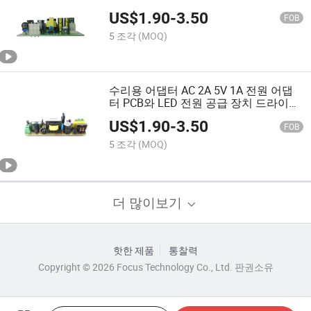
댑터 18W 오픈 프레임 전원 공급 장치
US$
1.90
-
3.50
12V
FOB
5 조각
(MOQ)
수리용 어댑터 AC 2A 5V 1A 전원 어댑
터 PCB와 LED 전원 공급 장치 드라이버
5V 2A 10W 스위칭 전원 공급 장치 10W
US$
1.90
-
3.50
FOB
5 조각
(MOQ)
더 많이보기
핫한 제품
통찰력
Copyright © 2026 Focus Technology Co., Ltd. 판권소유