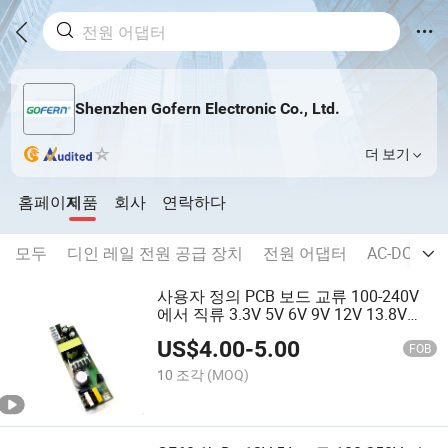
Shenzhen Gofern Electronic Co., Ltd.
더 보기
홈페이지
제품
회사
연락하다
모두
디인 레일 전원 공급 장치
전원 어댑터
AC-DC 스
사용자 정의 PCB 보드 교류 100-240V
에서 직류 3.3V 5V 6V 9V 12V 13.8V
24V 36V 48V 1A 2A 3A 24V2.5A 스위칭
US$
4.00
-
5.00
전원 공급 장치 60W 제조업체 오픈 프
FOB
레임 전원 공급 장치
10 조각
(MOQ)