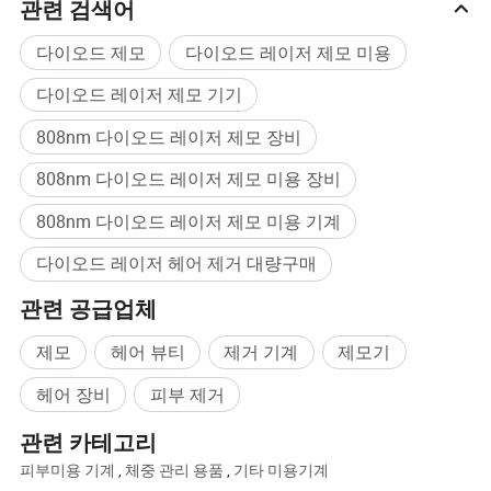
관련 검색어
다이오드 제모
다이오드 레이저 제모 미용
1.다양한 크기의 스팟(8×8/12×12/12×20mm/코털 팁)을 사용할 수
다이오드 레이저 제모 기기
있습니다. 큰 반점은 팔다리/등을 덮고 작은 반점은 입술/코털/비키
808nm 다이오드 레이저 제모 장비
니 라인을 정밀하게 다듬습니다.
2.실제 테스트 결과, 전신의 체모 제거는 기존 장비의 2배에 달하는
808nm 다이오드 레이저 제모 미용 장비
8-10분 밖에 걸리지 않아 매장의 일일 고객 체적이 50% 증가하는
808nm 다이오드 레이저 제모 미용 기계
것으로 나타났습니다.
다이오드 레이저 헤어 제거 대량구매
3.이 손잡이는 고해상도 트루 컬러 터치스크린 인터페이스를 갖추
고 있어 실시간 파라미터 조정과 치료 설정 정밀한 제어가 가능합
관련 공급업체
니다.
제모
헤어 뷰티
제거 기계
제모기
헤어 장비
피부 제거
관련 카테고리
피부미용 기계
,
체중 관리 용품
,
기타 미용기계