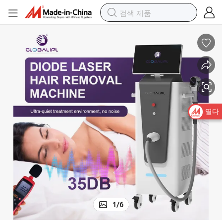
열다
1
/
6