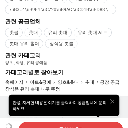
\uB3C4\uB9E4 \uC720\uB9AC \uCD1B\uBD88 \uD640\uB354 대량구매
관련 공급업체
촛불
촛대
유리 촛대
유리 촛대 세트
촛대 유리 홀더
장식용 촛불
관련 카테고리
양초
,
화병
,
유리 공예품
카테고리별로 찾아보기
홈페이지
아트&공예
양초&촛대
촛대
공장 공급
장식용 유리 촛대 나무 뚜껑
안녕
,
자세한 내용은 여기를 클릭하여 공급업체에 문의
핫한 제품
핫 제품 가격
도매 핫 제품
스타 바이어
하세요.
PC사이트
통찰력
우리에 대하여
사용자 약관
개인정보 보호정책
연락하다