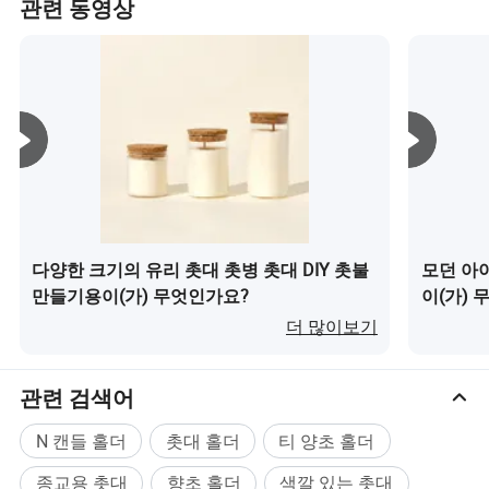
관련 동영상
전하고 건강한지 확인합니다.
다양한 크기의 유리 촛대 촛병 촛대 DIY 촛불
모던 아
만들기용이(가) 무엇인가요?
이(가) 
더 많이보기
관련 검색어
N 캔들 홀더
촛대 홀더
티 양초 홀더
종교용 촛대
향초 홀더
색깔 있는 촛대