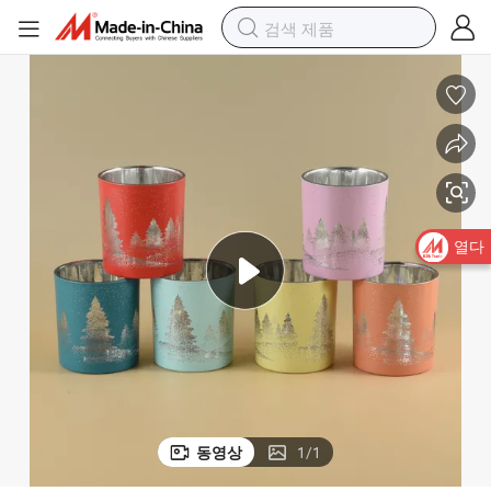
공장 공급 장식용 유리 촛대 나무 뚜껑
열다
동영상
1
/
1