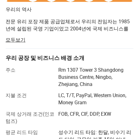
우리의 역사
전문 유리 포장 제품 공급업체로서 우리의 전임자는 1985
년에 설립된 국영 기업이었고 2004년에 국제 비즈니스를
설립했습니다. 글로벌 무역의 추가 발전과 함께 2009년에
모두보기
Ningbo에 전문 수입수출회사를 설립했습니다. 이 회사는
유리 병, 유리 용기 및 유리 제품 수출 사업을 전적으로 담당
하고 있습니다.
우리 공장 및 비즈니스 배경 소개
우리의 사명은
주소
Rm 1307 Tower 3 Shangdong
Business Centre, Ningbo,
우리의 고객에게 식품, 음료, 알코올, 의약품 및 화장품을 위
Zhejiang, China
한 모든 종류의 유리 포장 솔루션을 제공하기 위해 최선을
지불 조건
LC, T/T, PayPal, Western Union,
다하고 있습니다. 고객이 프로젝트를 완료하고 설계, 제조,
Money Gram
조달 및 운송 시간을 단축하여 가치를 창출할 수 있도록 도
와주십시오.
국제 상거래 조건(인코
FOB, CFR, CIF, DDP, EXW
텀즈)
우리 팀
평균 리드 타임
성수기 리드 타임: 한달, 비수기 리
우리는 열정적이고, 고객에게 성실하게 협조하여 전문적인