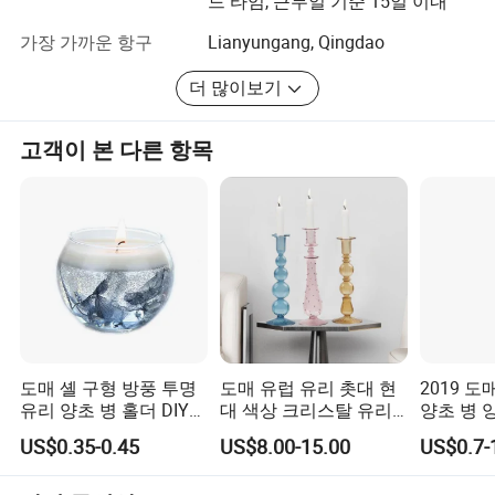
드 타임, 근무일 기준 15일 이내
지식, 강력한 공급망, 팀 업무 정신을 바탕으로 최고의 솔루
션을 제공합니다. 파트너가 되어 함께 성장하세요.
가장 가까운 항구
Lianyungang, Qingdao
Brand
더 많이보기
@Glass ®, Better Life TM
고객이 본 다른 항목
유리 젖병, 용기, 유리 제품은 소비자에게 더 많은 즐거움을
선사하고 건강한 라이프스타일을 선사하기를 바랍니다. 유
리, 더 나은 삶.
안전하고 지속 가능성
- 제약 및 화장품 포장뿐만 아니라 모든 종류의 음식, 음료,
알코올에 널리 사용되는 환경 친화적인 제품, 유리병 및 컨
테이너입니다. 안전하고 건강한 포장재는 전 세계 사람들
의 건강한 삶에 매우 중요합니다. 당사는 유해한 원소가 유
도매 셸 구형 방풍 투명
도매 유럽 유리 촛대 현
2019 
리 병이나 용기에 통합되지 않도록 생산 원료의 선택과 검
유리 양초 병 홀더 DIY
대 색상 크리스탈 유리
양초 병 
사에 초점을 맞춥니다. 동시에, 당사는 완제품에 대한 무작
향초 홀더 장식용
촛대
포함
US$0.35-0.45
US$8.00-15.00
US$0.7-
위 검사를 수시로 수행하거나 테스트를 위해 국제적으로
유명한 타사 검사 기관에 제품을 제출하여 당사 제품이 안