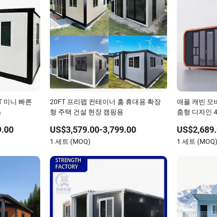
T 미니 빠른
20FT 프리팹 컨테이너 홈 휴대용 확장
애플 캐빈 모바
스
형 주택 건설 현장 캠핑용
춤형 디자인 4
의 침실 할머
9.00
US$3,579.00-3,799.00
US$2,689.
1 세트 (MOQ)
1 세트 (MOQ