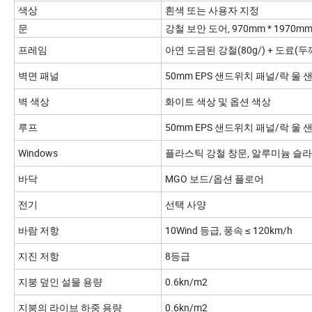
색상
흰색 또는 사용자 지정
문
강철 보안 도어, 970mm * 1970m
프레임
아연 도금된 강철(80g/) + 도료(두께
벽면 패널
50mm EPS 샌드위치 패널/락 울 샌드
벽 색상
화이트 색상 및 옵션 색상
루프
50mm EPS 샌드위치 패널/락 울 샌드
Windows
플라스틱 강철 창문, 알루미늄 슬라
바닥
MGO 보드/옵션 플로어
전기
선택 사양
바람 저항
10Wind 등급, 풍속 ≤ 120km/h
지진 저항
8등급
지붕 덮인 설물 용량
0.6kn/m2
지붕의 라이브 하중 용량
0.6kn/m2