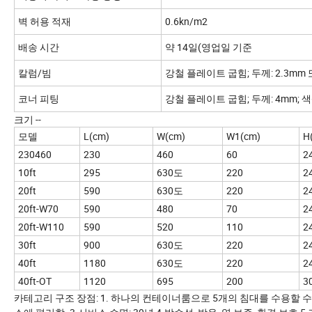
벽 허용 적재
0.6kn/m2
배송 시간
약 14일(영업일 기준
칼럼/빔
강철 플레이트 굽힘; 두께: 2.3mm
코너 피팅
강철 플레이트 굽힘; 두께: 4mm; 
크기 --
모델
L(cm)
W(cm)
W1(cm)
H
230460
230
460
60
2
10ft
295
630도
220
2
20ft
590
630도
220
2
20ft-W70
590
480
70
2
20ft-W110
590
520
110
2
30ft
900
630도
220
2
40ft
1180
630도
220
2
40ft-OT
1120
695
200
3
카테고리 구조 장점: 1. 하나의 컨테이너룸으로 5개의 침대를 수용할 수 