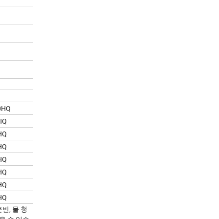
0HQ
HQ
HQ
HQ
HQ
HQ
HQ
HQ
반, 물 청