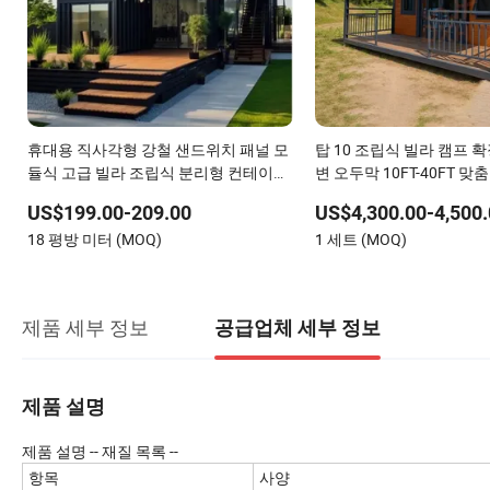
휴대용 직사각형 강철 샌드위치 패널 모
탑 10 조립식 빌라 캠프 
듈식 고급 빌라 조립식 분리형 컨테이너
변 오두막 10FT-40FT 맞
하우스
할머니 학교 기숙사 확장 
US$199.00-209.00
US$4,300.00-4,500.
컨테이너 하우스
18 평방 미터 (MOQ)
1 세트 (MOQ)
제품 세부 정보
공급업체 세부 정보
제품 설명
제품 설명 -- 재질 목록 --
항목
사양