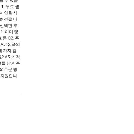
을 수 있습
1. 무료 샘
디자인을 사
 최선을 다
선택한 후:
1: 이미 몇
등 Q2: 주
 A3: 샘플의
세 가지 검
 A5: 가격
보를 남겨 주
6: 주문 방
을 지원합니