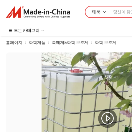
제품
모든 카테고리
홈페이지
화학제품
촉매제&화학 보조제
화학 보조게
퓨렉스 Fx-181 CAS 57583-35-4 주석 19% 메틸 주석 머캅타이드 제