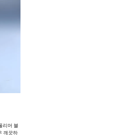
코폴리머 블
우 깨끗하