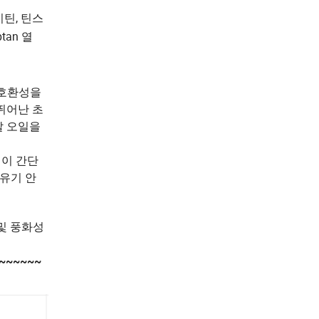
틴, 틴스
ptan 열
 호환성을
뛰어난 초
랄 오일을
정이 간단
 유기 안
 및 풍화성
~~~~~~