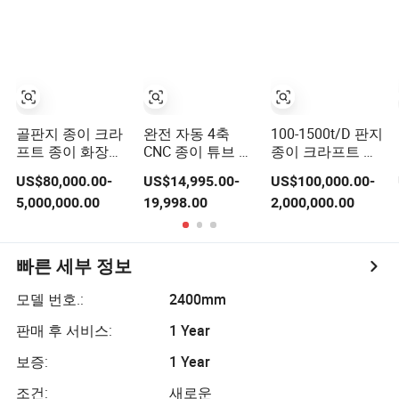
골판지 종이 크라
완전 자동 4축
100-1500t/D 판지
프트 종이 화장지
CNC 종이 튜브 코
종이 크라프트 종
테스트 라이너 종
어 파이프 절단기
이 테스트 라이너
US$80,000.00-
US$14,995.00-
US$100,000.00-
이 플루팅 종이/
기계로 크래프트
문화 종이 기계 펄
5,000,000.00
19,998.00
2,000,000.00
재활용 종이 제조
화장지 테이프 종
프 및 제지 공장
기계
이 코어 제작 절단
빠른 세부 정보
모델 번호.:
2400mm
판매 후 서비스:
1 Year
보증:
1 Year
조건:
새로운