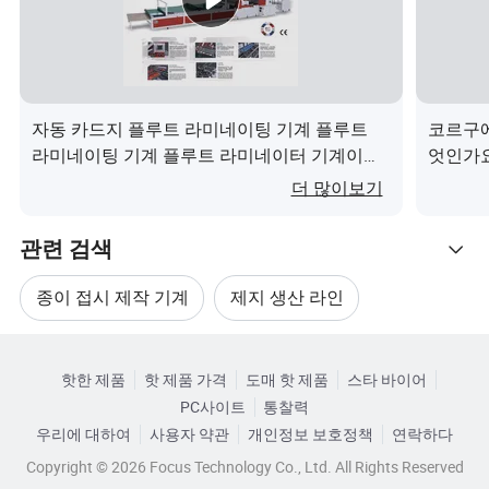
단계를 통해 표면 강도, 강성, 방수 및 인쇄 가능성을 개선할
수 있습니다.
고품질 최종 제품
고급 성형, 접착제 도포 및 건조 기술을 통해 이 기계는 강하
자동 카드지 플루트 라미네이팅 기계 플루트
코르구에
고 균일한 고성능 골판지 용지를 지속적으로 공급합니다.
라미네이팅 기계 플루트 라미네이터 기계이
엇인가
1.왜 우리는 당신의 회사를 선택하는가, 나를 위해 무엇을
(가) 무엇인가요?
더 많이보기
할 수 있었는가?
A. 우리는 10년간 설립되었고 안정적인 생산 경험을 가지
관련 검색
고 있습니다.
B. 제품의 품질을 보증하기 위해 최고의 강철을 사용합니다
종이 접시 제작 기계
제지 생산 라인
C. 보증: 우리는 1년 보증을 제공합니다.
카테고리로 찾아보기
D. 우리는 항상 당신에게 심장 서비스를 줄 것이다
제지 기계 부품
종이 롤 제조 기계
E. 우리는 항상 사실과 질을 가지고 말합니다
핫한 제품
핫 제품 가격
도매 핫 제품
스타 바이어
2.공장을 어떻게 방문합니까?
PC사이트
통찰력
종이 파이프 제조 기계
종이 튜브 제작 기계
저희는 Henan 성 Zhengzhou 시에 위치해 있습니다. 만약
우리에 대하여
사용자 약관
개인정보 보호정책
연락하다
여러분이 비행기로 오시다면, 광저우시에서 약 2시간, 상하
Copyright © 2026 Focus Technology Co., Ltd. All Rights Reserved