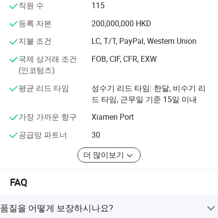
계 기업들과 성실히 협력하고자 합니다.
직원 수
115
팩토리 도매 주문 인쇄 친환경 PU 고무 고밀도 핑크 요가
등록 자본
200,000,000 HKD
매트를 소개합니다. 프리미엄 친환경 요가 매트를 찾는 분
지불 조건
LC, T/T, PayPal, Western Union
들에게 완벽한 선택입니다. 세심한 부분까지 세심한 주의
를 기울이며 세심하게 디자인된 이 두꺼운 어린이 요가 매
국제 상거래 조건
FOB, CIF, CFR, EXW
트는 모든 연령대의 요가 애호가들에게 꼭 필요한 곳입니
(인코텀즈)
다.
평균 리드 타임
성수기 리드 타임: 한달, 비수기 리
친환경 소재로 제작된 요가 매트는 주변 환경뿐 아니라 몸
드 타임, 근무일 기준 15일 이내
에도 부드럽게 작용합니다. 고밀도 PU 고무 구조는 뛰어난
가장 가까운 항구
Xiamen Port
쿠셔닝과 지지력을 제공하여 편안하고 안정적인 연습을 보
장합니다. 초보자든 숙련된 요기든 이 매트는 요가 경험을
공급망 파트너
30
향상시키고 피트니스 목표를 달성하도록 도와줍니다.
더 많이보기
FAQ
품질을 어떻게 보장하시나요?