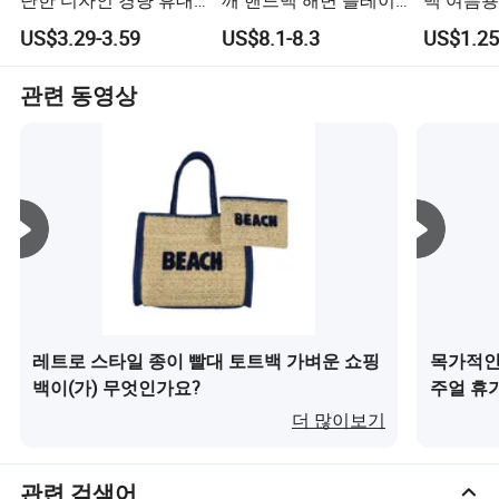
단한 디자인 경량 휴대
깨 핸드백 해변 플레이
백 여름용
용 핸드헬드 방수 세탁
트 수제 토트 가방 여성
트링 나일
US$3.29-3.59
US$8.1-8.3
US$1.25
가능한 여행 수납 해변
용 가방
토트백
관련 동영상
레트로 스타일 종이 빨대 토트백 가벼운 쇼핑
목가적인
백이(가) 무엇인가요?
주얼 휴
더 많이보기
관련 검색어