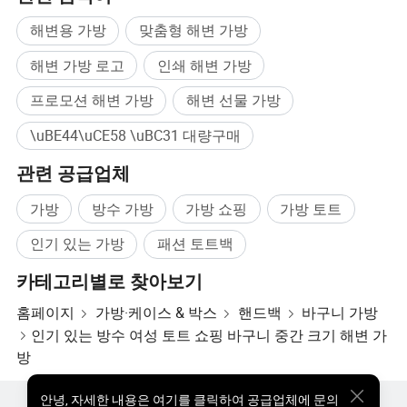
해변용 가방
맞춤형 해변 가방
해변 가방 로고
인쇄 해변 가방
프로모션 해변 가방
해변 선물 가방
\uBE44\uCE58 \uBC31 대량구매
관련 공급업체
가방
방수 가방
가방 쇼핑
가방 토트
인기 있는 가방
패션 토트백
카테고리별로 찾아보기
홈페이지
가방·케이스 & 박스
핸드백
바구니 가방
인기 있는 방수 여성 토트 쇼핑 바구니 중간 크기 해변 가
방
안녕
,
자세한 내용은 여기를 클릭하여 공급업체에 문의