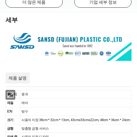
더 많은 제품
기업 세부 정보
세부
제품 설명
원산지
중국
재질
에바
방수
𝔼처
크기
사용자 지정 38cm * 32cm * 13cm, 43cmx33cmx22cm, 48cm * 36cm * 24cm
금형
맞춤형 금형 서비스
인쇄 중
사용자 지정 디자인