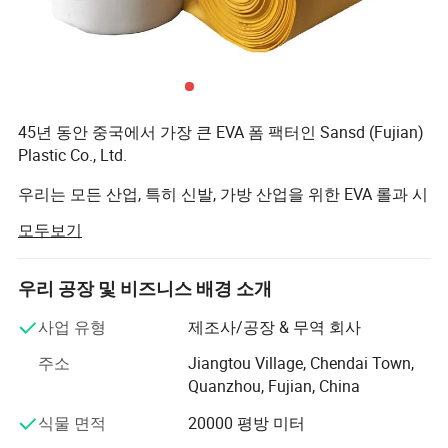
45년 동안 중국에서 가장 큰 EVA 폼 팩터인 Sansd (Fujian)
Plastic Co., Ltd.
우리는 모든 산업, 특히 신발, 가방 산업을 위한 EVA 롤과 시
트를 판매합니다.
모두보기
베이비 퍼즐 매트, EVA 보트 데크, 요가 매트, 무릎 꿇은 패
드, 밸런스 패드 또한 저희
우리 공장 및 비즈니스 배경 소개
회사가 다양한 수요를 충족할 수 있는 다양한 상품을 제공
사업 유형
제조사/공장 & 무역 회사
하는 베스트셀러 입니다. 우리는 회사를 설립한 이후 "품질
주소
Jiangtou Village, Chendai Town,
우선, 고객 우선, 신용 기반"이라는 경영 원칙을 고수하며,
Quanzhou, Fujian, China
고객의 잠재적인 요구를 충족하기 위해 항상 최선을 다합
니다. 우리 회사는 세계 경제의 세계화 추세가 저항할 수 없
식물 면적
20000 평방 미터
는 힘으로 발전한 이후, 승 승의 상황을 실현하기 위해 전 세