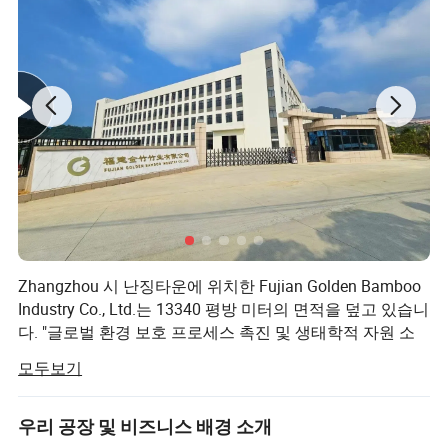
1250 * 140 * 30mm
1250 * 140 * 40mm
측면: 설포와 그루브
기능: 공기 환풍구를 사용하여 설계
마무리: 기름을 칠했습니다
사용자 정의 천만에.
Zhangzhou 시 난징타운에 위치한 Fujian Golden Bamboo
Industry Co., Ltd.는 13340 평방 미터의 면적을 덮고 있습니
다. "글로벌 환경 보호 프로세스 촉진 및 생태학적 자원 소
비 감소"라는 사명을 가진 새로운 현대 대나무 산업 및 운영
모두보기
회사입니다. 우리는 회사를 설립한 이후 "품질 우선, 고객
우선, 신용 기반"이라는 경영 원칙을 고수하며, 고객의 잠재
적인 요구를 충족하기 위해 항상 최선을 다합니다. 이 회사
우리 공장 및 비즈니스 배경 소개
는 엄격한 품질 검사 시스템과 과학적 품질 검사 표준을 수