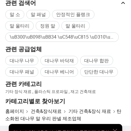
관련 검색어
말 소
말 패널
안정적인 플랭크
말 울타리
정원 말
말 울타리
\uB300\uB098\uBB34 \uC548\uC815 \uD310\uC790 \uC81C\uC870\uC5C5\uCCB4 대량구매
관련 공급업체
제품 매개변수
대나무 나무
대나무 바닥재
대나무 합판
대나무 패널
대나무 베니어
단단한 대나무
제품 데이터
관련 카테고리
테스트 항목
테스트 결과
테스트 표준
기타 장식 재료
,
플라스틱 프로파일
,
재고 건축재료
카테고리별로 찾아보기
브리넬 경도
107N/mm2
EN 1534:2011
굽힘 강도
87N/mm2
EN 408:2012
홈페이지
건축&장식재료
기타 건축&장식 재료
탄
소화된 대나무 말 우리 판넬 제조업체
굽힘 탄성 계수(평
1,8700N/mm2
EN 408:2012
균값)