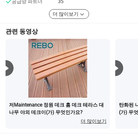
공급망 파트너
35
측면: 설포와 그루브
바랍니다.
기능: 공기 배출구 없음
더 많이보기
마무리: 기름을 칠했습니다
관련 동영상
사용자 정의 천만에.
성공적인 프로젝트
저Maintenance 정원 데크 홈 데크 테라스 대
탄화된 
나무 야외 데크이(가) 무엇인가요?
(가) 무
더 많이보기