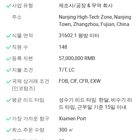
사업 유형
제조사/공장 & 무역 회사
립했으며, 이 표준을 사용하여 제품 품질과 관련된 모든 링
크를 엄격하게 관리하고 관리할 수 있습니다.
주소
Nanjing High-Tech Zone, Nanjing
Town, Zhangzhou, Fujian, China
에어 프로덕츠의 다양한 제품은 고객의 다양한 수요를 충
족할 수 있습니다. 주로 다음과 같은 제품이 있습니다: 대나
식물 면적
31602.1 평방 미터
무 야외 데킹, 대나무 바닥, 대나무 벽 클래딩, 대나무 말 안
직원 수
148
정적 플랭크, 대나무 울타리, 대나무 난간, 대나무 페골라,
대나무 빔 대나무 조이, 옥외 대나무 가구 등
등록 자본
57,000,000 RMB
대나무 말 안정 널빤지
REBO 제품은 빠르게 성장하는 대나무를 푸젠 Golden
지불 조건
T/T, LC
표면 처리: 탄산
Bamboo Industry Co., Ltd.에서 제조하고 원료로 선택하며
국제 상거래 조건
FOB, CIF, CFR, EXW
수년 간 연구하여 자체 개발한 생산 기술을 통해 모든
크기: 930 * 140 * 30mm
(인코텀즈)
REBO 아웃도어 제품의 밀도(1200kg/m3), 내구성 등급
930 * 140 * 40mm
1(EN350) 특성을 갖습니다. Class 4(EN335) 사용, 방화, 방
평균 리드 타임
성수기 리드 타임: 한달, 비수기 리
수, 곰팡이 방지, 부식 방지 및 미끄러짐 방지(R10)
1100 * 140 * 30mm
드 타임, 근무일 기준 15일 이내
1100 * 140 * 40mm
이 제품은 독일, 네덜란드, 프랑스, 스페인, 포르투갈, 스위
가장 가까운 항구
Xiamen Port
스, 이스라엘, 스리랑카, 인도네시아, 인도, 말레이시아 등
1250 * 140 * 30mm
REBO 대나무 제품은 야외 장식, 클래딩, 펜싱, 푸튀르 등에
최소 주문 수량
300 ㎡
1250 * 140 * 40mm
이상적입니다. 여러분과의 좋은 관계를 맺기를 진심으로