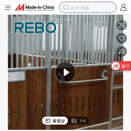
탄소화된 대나무 말 우리 판넬 제조업체
열다
동영상
1
/
6