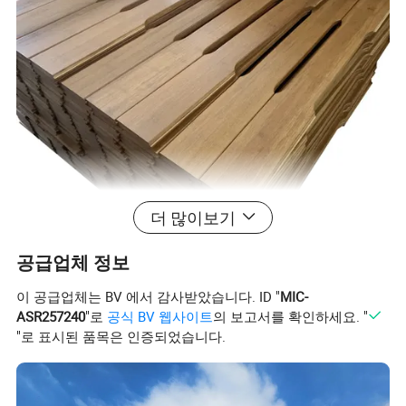
더 많이보기
대나무 말 안정 널빤지
공급업체 정보
표면 처리: 탄산
이 공급업체는 BV 에서 감사받았습니다. ID "
MIC-
ASR257240
"로
공식 BV 웹사이트
의 보고서를 확인하세요. "
크기: 930 * 140 * 30mm
"로 표시된 품목은 인증되었습니다.
930 * 140 * 40mm
1100 * 140 * 30mm
1100 * 140 * 40mm