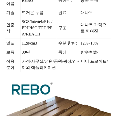
REBO
원산지:
중국 푸젠
이름:
기술:
뜨거운 누름
원료:
대나무
SGS/Intertek/Rise/
인증
대나무 가닥으
EPH/ISO/EPD/PF
구조:
서:
로 짜여진
A/REACH
밀도:
1.2g/cm3
수분 함량:
12%~15%
보증
30년
특징:
방수/방화
적용
가정/사무실/정원/공원/광장/엔지니어 프로젝트/
분야:
야외 애플리케이션