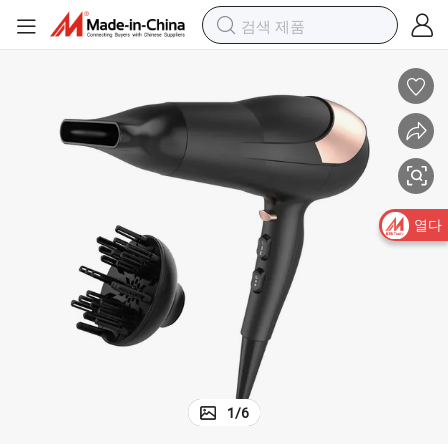
열다
1
/
6