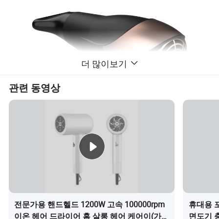
더 많이보기
관련 동영상
전문가용 핸드헬드 1200W 고속 100000rpm
휴대용 
이온 헤어 드라이어 홈 살롱 헤어 케어이(가)
면도기 