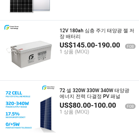
12V 180ah 심층 주기 태양광 젤 저
장 배터리
US$
145.00
-
190.00
FOB
1 상품
(MOQ)
72 셀 320W 330W 340W 태양광
에너지 전력 다결정 PV 패널
US$
80.00
-
100.00
FOB
1 상품
(MOQ)